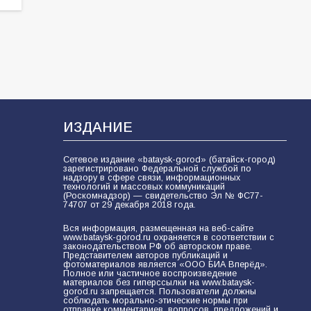
ИЗДАНИЕ
Сетевое издание «bataysk-gorod» (батайск-город)
зарегистрировано Федеральной службой по
надзору в сфере связи, информационных
технологий и массовых коммуникаций
(Роскомнадзор) — свидетельство Эл № ФС77-
74707 от 29 декабря 2018 года.
Вся информация, размещенная на веб-сайте
www.bataysk-gorod.ru охраняется в соответствии с
законодательством РФ об авторском праве.
Представителем авторов публикаций и
фотоматериалов является «ООО БИА Вперёд».
Полное или частичное воспроизведение
материалов без гиперссылки на www.bataysk-
gorod.ru запрещается. Пользователи должны
соблюдать морально-этические нормы при
отправке комментариев, вопросов, предложений и