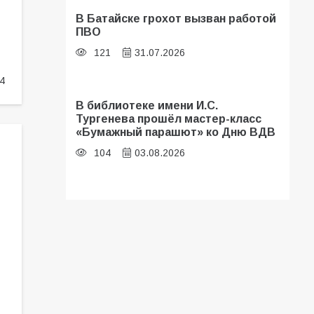
В Батайске грохот вызван работой
ПВО
121
31.07.2026
4
В библиотеке имени И.С.
Тургенева прошёл мастер-класс
«Бумажный парашют» ко Дню ВДВ
104
03.08.2026
В Батайске оценили готовность
школ к сентябрю
97
31.07.2026
В Батайске продолжаются
дорожные работы