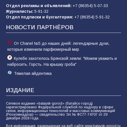
мероприятие для юных читателей «Читаем
Отдел рекламы и объявлений:
+7 (86354) 5-07-33
сказку, рисуем в красках»
69
07.08.2026
Журналисты:
5-91-32
Отдел подписки и бухгалтерия:
+7 (86354) 5-91-32
НОВОСТИ ПАРТНЁРОВ
От Chanel №5 до наших дней: легендарные духи,
которые изменили парфюмерный мир
Кулебе захотелось Брянской земли: "Можем уважить и
набросить. Горсть. На крышку гроба"
Тяжелая айдентика
ИЗДАНИЕ
Сетевое издание «bataysk-gorod» (батайск-город)
зарегистрировано Федеральной службой по надзору в сфере
связи, информационных технологий и массовых коммуникаций
(Роскомнадзор) — свидетельство Эл № ФС77-74707 от 29
декабря 2018 года.
Вся информация, размещенная на веб-сайте www.bataysk-gorod.ru