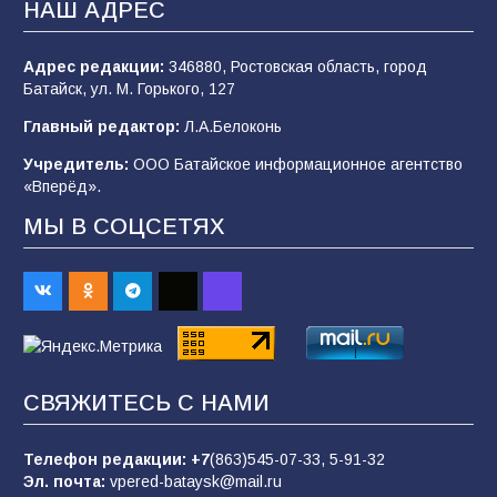
НАШ АДРЕС
Адрес редакции:
346880, Ростовская область, город
Батайским спортсменам вручили награды
Батайск, ул. М. Горького, 127
79
08.08.2026
Главный редактор:
Л.А.Белоконь
Учредитель:
ООО Батайское информационное агентство
«Вперёд».
«Слухи — не указ»: почему разговоры о
мобилизации не имеют под собой оснований
МЫ В СОЦСЕТЯХ
71
07.08.2026
Командовал боем до последнего: герой
Евгений Остапенко
69
05.08.2026
СВЯЖИТЕСЬ С НАМИ
Телефон редакции:
+7
(863)545-07-33,
5-91-32
В библиотеке имени М.Ю. Лермонтова
Эл. почта:
vpered-bataysk@mail.ru
состоялось литературно-творческое