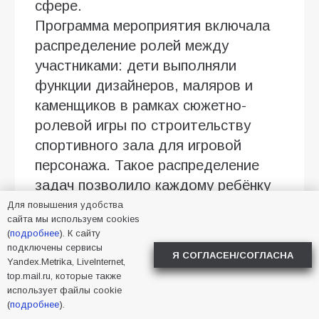
сфере.
Программа мероприятия включала
распределение ролей между
участниками: дети выполняли
функции дизайнеров, маляров и
каменщиков в рамках сюжетно-
ролевой игры по строительству
спортивного зала для игровой
персонажа. Такое распределение
задач позволило каждому ребёнку
проявить себя в командной
Для повышения удобства
сайта мы используем cookies
деятельности.
(
подробнее
). К сайту
подключены сервисы
Основную часть праздника
Я СОГЛАСЕН/СОГЛАСНА
Yandex.Metrika, LiveInternet,
составили спортивные эстафеты с
top.mail.ru, которые также
использует файлы cookie
элементами имитации строительных
(
подробнее
).
работ: перенос условных