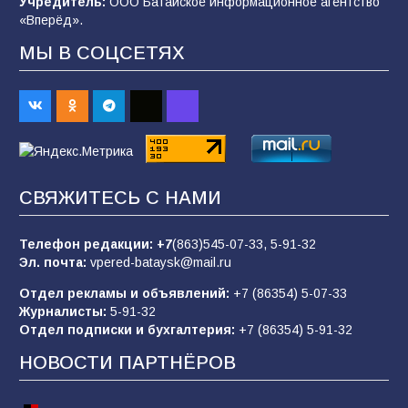
Учредитель:
ООО Батайское информационное агентство
99
06.08.2026
«Вперёд».
МЫ В СОЦСЕТЯХ
«Слухами Москву не возьмёшь»: почему
заявления Киева о мобилизации — это
отчаяние, а не разведка
81
02.08.2026
СВЯЖИТЕСЬ С НАМИ
В детском саду № 35 дети освоили
строительные профессии в ходе
спортивного праздника
Телефон редакции:
+7
(863)545-07-33,
5-91-32
Эл. почта:
vpered-bataysk@mail.ru
76
07.08.2026
Отдел рекламы и объявлений:
+7 (86354) 5-07-33
Журналисты:
5-91-32
Отдел подписки и бухгалтерия:
+7 (86354) 5-91-32
Морской квест в детском саду: как
воспитанники спасали Нептуна
НОВОСТИ ПАРТНЁРОВ
74
01.08.2026