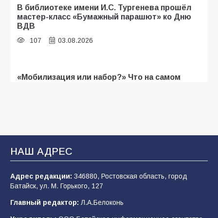
В библиотеке имени И.С. Тургенева прошёл
мастер-класс «Бумажный парашют» ко Дню
ВДВ
107
03.08.2026
«Мобилизация или набор?» Что на самом
деле происходит в армии России в августе
2026 года
103
03.08.2026
В Батайске продолжаются дорожные работы
НАШ АДРЕС
101
04.08.2026
Адрес редакции:
346880, Ростовская область, город
Батайск, ул. М. Горького, 127
Будет ли мобилизация в России в 2026 году
Главный редактор:
Л.А.Белоконь
после выборов: в Госдуме дали ответ