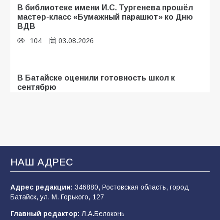
В библиотеке имени И.С. Тургенева прошёл
мастер-класс «Бумажный парашют» ко Дню
ВДВ
104
03.08.2026
В Батайске оценили готовность школ к
сентябрю
96
31.07.2026
В Батайске продолжаются дорожные работы
93
04.08.2026
НАШ АДРЕС
Адрес редакции:
346880, Ростовская область, город
«Мобилизация или набор?» Что на самом
Батайск, ул. М. Горького, 127
деле происходит в армии России в августе
2026 года
Главный редактор:
Л.А.Белоконь