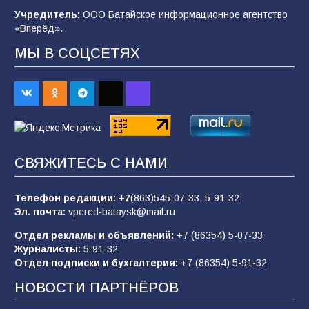
92
03.08.2026
Учредитель:
ООО Батайское информационное агентство
«Вперёд».
МЫ В СОЦСЕТЯХ
«Пургу нести — не поля переходить»: почему
заявления о мобилизации — это
пропагандистский вброс
83
01.08.2026
«Слухами Москву не возьмёшь»: почему
СВЯЖИТЕСЬ С НАМИ
заявления Киева о мобилизации — это
отчаяние, а не разведка
Телефон редакции:
+7
(863)545-07-33,
5-91-32
79
02.08.2026
Эл. почта:
vpered-bataysk@mail.ru
Отдел рекламы и объявлений:
+7 (86354) 5-07-33
Журналисты:
5-91-32
В России ответили на заявления Зеленского о
Отдел подписки и бухгалтерия:
+7 (86354) 5-91-32
новой мобилизации
НОВОСТИ ПАРТНЁРОВ
74
31.07.2026