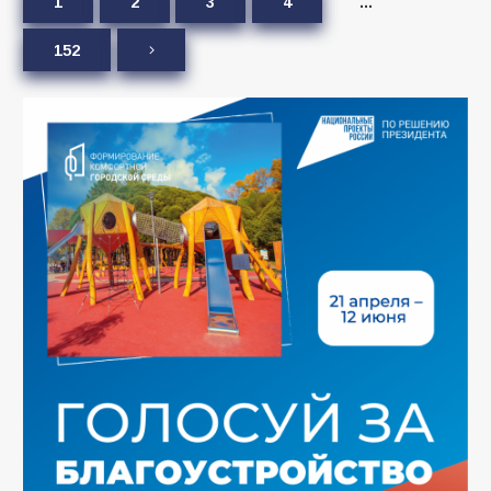
1
2
3
4
…
152