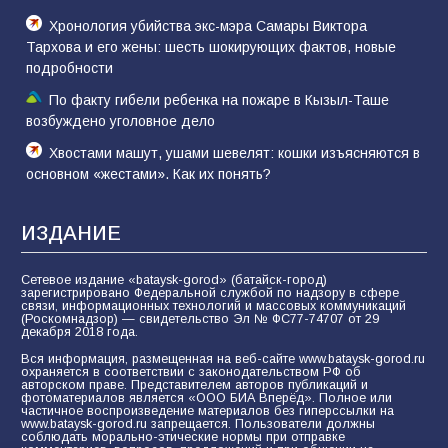
Хронология убийства экс-мэра Самары Виктора
Тархова и его жены: шесть шокирующих фактов, новые
подробности
По факту гибели ребенка на пожаре в Кызыл-Таше
возбуждено уголовное дело
Хвостами машут, ушами шевелят: кошки изъясняются в
основном «жестами». Как их понять?
ИЗДАНИЕ
Сетевое издание «bataysk-gorod» (батайск-город)
зарегистрировано Федеральной службой по надзору в сфере
связи, информационных технологий и массовых коммуникаций
(Роскомнадзор) — свидетельство Эл № ФС77-74707 от 29
декабря 2018 года.
Вся информация, размещенная на веб-сайте www.bataysk-gorod.ru
охраняется в соответствии с законодательством РФ об
авторском праве. Представителем авторов публикаций и
фотоматериалов является «ООО БИА Вперёд». Полное или
частичное воспроизведение материалов без гиперссылки на
www.bataysk-gorod.ru запрещается. Пользователи должны
соблюдать морально-этические нормы при отправке