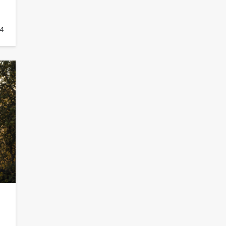
кластера
106
05.08.2026
4
«Мобилизация или набор?» Что на
самом деле происходит в армии
России в августе 2026 года
101
03.08.2026
В Батайске продолжаются
дорожные работы
98
04.08.2026
«Пургу нести — не поля
переходить»: почему заявления о
мобилизации — это
пропагандистский вброс
85
01.08.2026