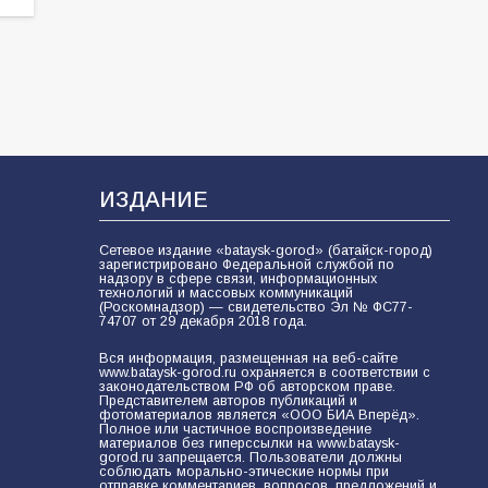
ИЗДАНИЕ
Сетевое издание «bataysk-gorod» (батайск-город)
зарегистрировано Федеральной службой по
надзору в сфере связи, информационных
технологий и массовых коммуникаций
(Роскомнадзор) — свидетельство Эл № ФС77-
74707 от 29 декабря 2018 года.
Вся информация, размещенная на веб-сайте
www.bataysk-gorod.ru охраняется в соответствии с
законодательством РФ об авторском праве.
Представителем авторов публикаций и
фотоматериалов является «ООО БИА Вперёд».
Полное или частичное воспроизведение
материалов без гиперссылки на www.bataysk-
gorod.ru запрещается. Пользователи должны
соблюдать морально-этические нормы при
отправке комментариев, вопросов, предложений и