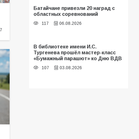
Батайчане привезли 20 наград с
областных соревнований
117
06.08.2026
7
В библиотеке имени И.С.
Тургенева прошёл мастер-класс
«Бумажный парашют» ко Дню ВДВ
107
03.08.2026
В Батайске оценили готовность
школ к сентябрю
106
31.07.2026
Батайские школьники стали
частью образовательного