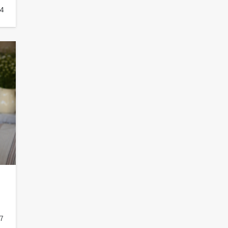
4
«Слухами Москву не возьмёшь»:
почему заявления Киева о
мобилизации — это отчаяние, а не
разведка
81
02.08.2026
7