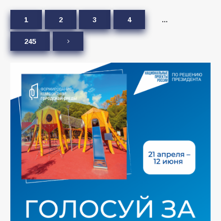
1
2
3
4
…
245