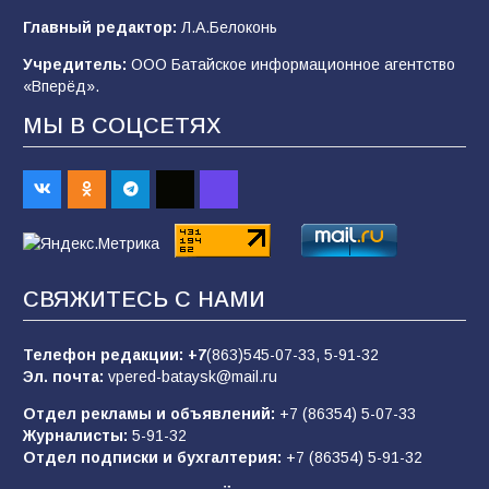
Будет ли мобилизация в России в 2026 году
Главный редактор:
Л.А.Белоконь
после выборов: в Госдуме дали ответ
Учредитель:
ООО Батайское информационное агентство
101
06.08.2026
«Вперёд».
МЫ В СОЦСЕТЯХ
В детском саду № 35 дети освоили
строительные профессии в ходе
спортивного праздника
85
07.08.2026
СВЯЖИТЕСЬ С НАМИ
«Слухами Москву не возьмёшь»: почему
заявления Киева о мобилизации — это
отчаяние, а не разведка
Телефон редакции:
+7
(863)545-07-33,
5-91-32
Эл. почта:
vpered-bataysk@mail.ru
82
02.08.2026
Отдел рекламы и объявлений:
+7 (86354) 5-07-33
Журналисты:
5-91-32
Отдел подписки и бухгалтерия:
+7 (86354) 5-91-32
Командовал боем до последнего: герой
Евгений Остапенко