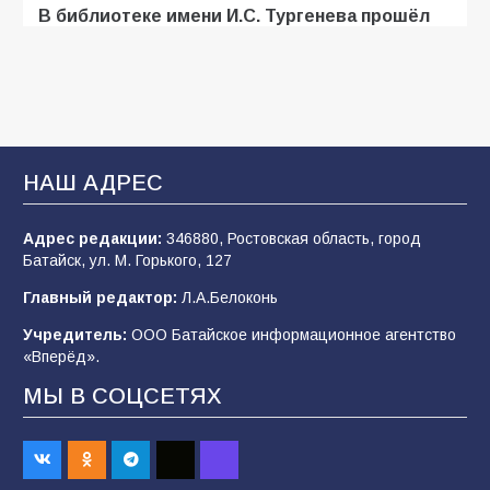
В библиотеке имени И.С. Тургенева прошёл
мастер-класс «Бумажный парашют» ко Дню
ВДВ
109
03.08.2026
В Батайске продолжаются дорожные работы
НАШ АДРЕС
108
04.08.2026
Адрес редакции:
346880, Ростовская область, город
Батайск, ул. М. Горького, 127
В детском саду № 35 дети освоили
Главный редактор:
Л.А.Белоконь
строительные профессии в ходе
спортивного праздника
Учредитель:
ООО Батайское информационное агентство
«Вперёд».
90
07.08.2026
МЫ В СОЦСЕТЯХ
Командовал боем до последнего: герой
Евгений Остапенко