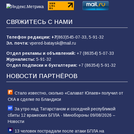
62
05.08.2026
СВЯЖИТЕСЬ С НАМИ
Батайчане вышли в финал Всероссийского
конкурса «Большая перемена»
Телефон редакции:
+7
(863)545-07-33,
5-91-32
62
04.08.2026
Эл. почта:
vpered-bataysk@mail.ru
Отдел рекламы и объявлений:
+7 (86354) 5-07-33
Журналисты:
5-91-32
Батайским спортсменам вручили награды
Отдел подписки и бухгалтерия:
+7 (86354) 5-91-32
65
08.08.2026
НОВОСТИ ПАРТНЁРОВ
Стало известно, сколько «Салават Юлаев» получил от
СКА в сделке по Бландиси
За утро над Татарстаном и соседней республикой
сбиты 12 вражеских БПЛА - Минобороны 09/08/2026 –
Новости
13 человек пострадали после атаки БПЛА на