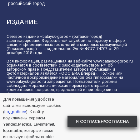
российский город
ИЗДАНИЕ
Сетевое издание «bataysk-gorod» (батайск-город)
зарегистрировано Федеральной службой по надзору в сфере
связи, информационных технологий и массовых коммуникаций
(Роскомнадзор) — свидетельство Эл № ФС77-74707 от 29
декабря 2018 года.
Вся информация, размещенная на веб-сайте www.bataysk-gorod.ru
охраняется в соответствии с законодательством РФ об
авторском праве. Представителем авторов публикаций и
фотоматериалов является «ООО БИА Вперёд». Полное или
частичное воспроизведение материалов без гиперссылки на
www.bataysk-gorod.ru запрещается. Пользователи должны
соблюдать морально-этические нормы при отправке
комментариев, вопросов, предложений и при общении на
форуме.
Для повышения удобства
Политика конфиденциальности и защиты информации
сайта мы используем cookies
Согласие на обработку персональных данных с помощью
(
подробнее
). К сайту
сервисов Yandex.Metrika, LiveInternet, top.mail.ru
подключены сервисы
Я СОГЛАСЕН/СОГЛАСНА
Yandex.Metrika, LiveInternet,
© 2005-2026 БИА «ВПЕРЕД»
16+
top.mail.ru, которые также
использует файлы cookie