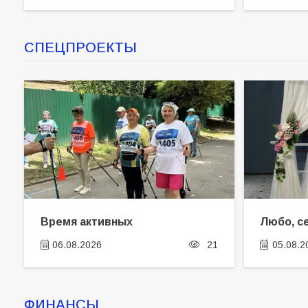
Будет ли мобилизация
СПЕЦПРОЕКТЫ
в России в 2026 году
после выборов: в
Госдуме дали ответ
06.08.2026
98
Батайчане привезли 20
наград с областных
соревнований
06.08.2026
163
Время активных
Любо, с
06.08.2026
21
05.08.2
ФИНАНСЫ