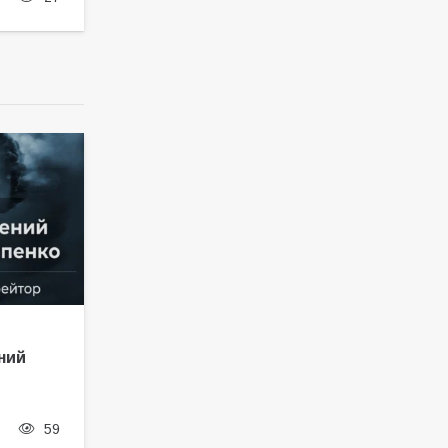
ний
59