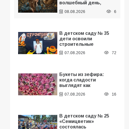
волшебный день,
изменяющий жизнь
08.08.2026
6
В детском саду № 35
дети освоили
строительные
профессии в ходе
07.08.2026
72
спортивного праздника
Букеты из зефира:
ьва» 08.08.2026:
когда сладости
выглядят как
зменяющий жизнь
полноценный подарок
07.08.2026
16
В детском саду № 25
«Семицветик»
состоялась