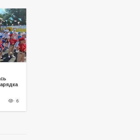
ась
Зарядка
6