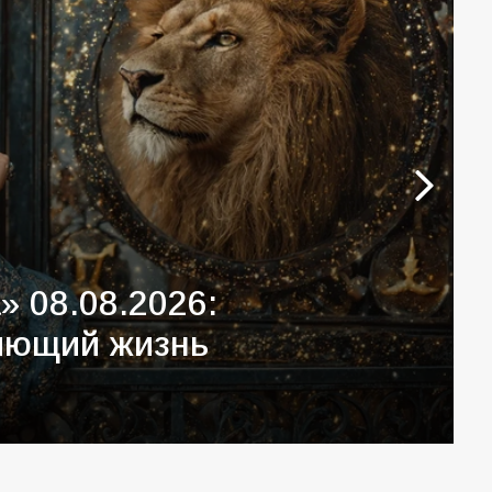
ти освоили строительные
вного праздника