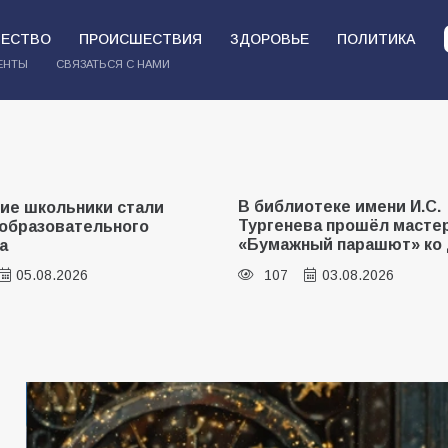
ЕСТВО
ПРОИСШЕСТВИЯ
ЗДОРОВЬЕ
ПОЛИТИКА
ЕНТЫ
СВЯЗАТЬСЯ С НАМИ
отеке имени И.С.
«Мобилизация или набор
ва прошёл мастер-класс
на самом деле происходи
ный парашют» ко Дню
армии России в августе 2
года
03.08.2026
103
03.08.2026