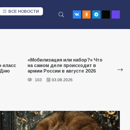
ВСЕ НОВОСТИ
?» Что
Будет
т в
В Батайске продолжаются
в 202
026
дорожные работы
Госду
101
04.08.2026
98