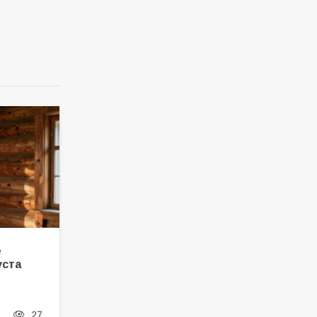
е
уста
27