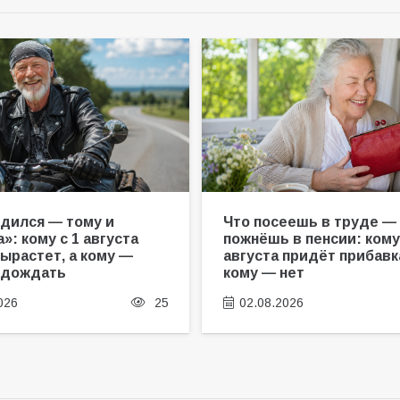
удился — тому и
Что посеешь в труде —
»: кому с 1 августа
пожнёшь в пенсии: кому
вырастет, а кому —
августа придёт прибавка
одождать
кому — нет
026
25
02.08.2026