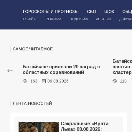
ГОРОСКОПЫ И ПРОГНОЗЫ
СВО
ШОК
ОБЩ
О САЙТЕ
РЕКЛАМА
ПОДПИСКА
АНОНСЫ
ДОКУМ
САМОЕ ЧИТАЕМОЕ
В библи
Батайские школьники стали
Тургене
рад с
частью образовательного
«Бумаж
кластера
ВДВ
110
05.08.2026
107
ЛЕНТА НОВОСТЕЙ
Сакральные «Врата
Льва» 08.08.2026: