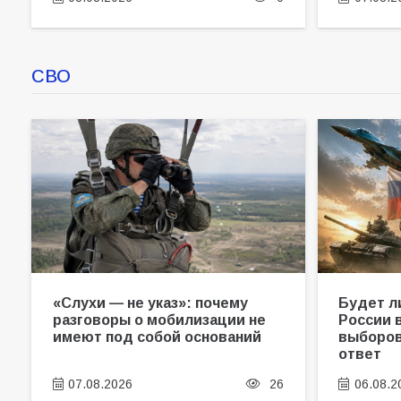
07.08.2026
26
СВО
У кого вырастут пенсии
с 1 августа?
07.08.2026
5
«Утро холодное — зима
лютая»: как 7 августа
2026 года предсказать
зиму и не навлечь беду
07.08.2026
7
«Слухи — не указ»: почему
Будет л
разговоры о мобилизации не
России в
Батайчанин получил 6
имеют под собой оснований
выборов
лет колонии за попытку
ответ
убийства невесты
06.08.2026
7
07.08.2026
26
06.08.2