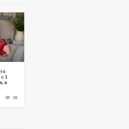
 то
 с 1
, а
28