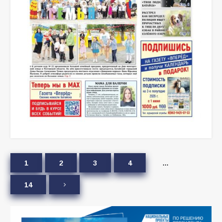
1
2
3
4
…
14