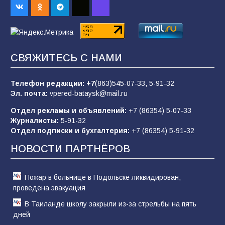
заявления Киева о мобилизации — это
отчаяние, а не разведка
83
02.08.2026
СВЯЖИТЕСЬ С НАМИ
Батайчане вышли в финал Всероссийского
конкурса «Большая перемена»
Телефон редакции:
+7
(863)545-07-33,
5-91-32
Эл. почта:
vpered-bataysk@mail.ru
62
04.08.2026
Отдел рекламы и объявлений:
+7 (86354) 5-07-33
Журналисты:
5-91-32
Отдел подписки и бухгалтерия:
+7 (86354) 5-91-32
Командовал боем до последнего: герой
Евгений Остапенко
НОВОСТИ ПАРТНЁРОВ
62
05.08.2026
Пожар в больнице в Подольске ликвидирован,
проведена эвакуация
В Таиланде школу закрыли из-за стрельбы на пять
дней