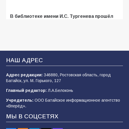
В библиотеке имени И.С. Тургенева прошёл
мастер-класс «Бумажный парашют» ко Дню
ВДВ
109
03.08.2026
В Батайске продолжаются дорожные работы
НАШ АДРЕС
107
04.08.2026
Адрес редакции:
346880, Ростовская область, город
Батайск, ул. М. Горького, 127
В детском саду № 35 дети освоили
Главный редактор:
Л.А.Белоконь
строительные профессии в ходе
спортивного праздника
Учредитель:
ООО Батайское информационное агентство
«Вперёд».
90
07.08.2026
МЫ В СОЦСЕТЯХ
«Слухами Москву не возьмёшь»: почему