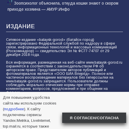
Зоопсихолог объяснила, откуда кошки знают о скором
приходе хозяина — АМУР.Инфо
ИЗДАНИЕ
Сетевое издание «bataysk-gorod» (батайск-город)
зарегистрировано Федеральной службой по надзору в сфере
связи, информационных технологий и массовых коммуникаций
(Роскомнадзор) — свидетельство Эл № ФС77-74707 от 29
декабря 2018 года.
Вся информация, размещенная на веб-сайте www.bataysk-gorod.ru
охраняется в соответствии с законодательством РФ об
авторском праве. Представителем авторов публикаций и
фотоматериалов является «ООО БИА Вперёд». Полное или
частичное воспроизведение материалов без гиперссылки на
www.bataysk-gorod.ru запрещается. Пользователи должны
соблюдать морально-этические нормы при отправке
комментариев, вопросов, предложений и при общении на
форуме.
Для повышения удобства
Политика конфиденциальности и защиты информации
сайта мы используем cookies
Согласие на обработку персональных данных с помощью
(
подробнее
). К сайту
сервисов Yandex.Metrika, LiveInternet, top.mail.ru
подключены сервисы
Я СОГЛАСЕН/СОГЛАСНА
Yandex.Metrika, LiveInternet,
© 2005-2026 БИА «ВПЕРЕД»
16+
top.mail.ru, которые также