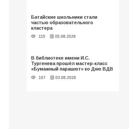
Батайские школьники стали
частью образовательного
кластера
115
05.08.2026
В библиотеке имени И.С.
Тургенева прошёл мастер-класс
«Бумажный парашют» ко Дню ВДВ
107
03.08.2026
«Мобилизация или набор?» Что на
самом деле происходит в армии
России в августе 2026 года
103
03.08.2026