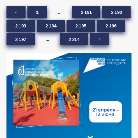
1
…
2 191
2 192
2 193
2 194
2 195
2 196
2 197
…
2 214