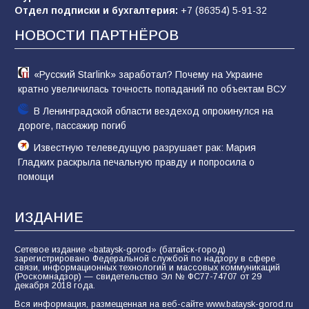
конкурса «Большая перемена»
Отдел подписки и бухгалтерия:
+7 (86354) 5-91-32
62
04.08.2026
НОВОСТИ ПАРТНЁРОВ
«Русский Starlink» заработал? Почему на Украине
кратно увеличилась точность попаданий по объектам ВСУ
В Ленинградской области вездеход опрокинулся на
дороге, пассажир погиб
Известную телеведущую разрушает рак: Мария
Гладких раскрыла печальную правду и попросила о
помощи
ИЗДАНИЕ
Сетевое издание «bataysk-gorod» (батайск-город)
зарегистрировано Федеральной службой по надзору в сфере
связи, информационных технологий и массовых коммуникаций
(Роскомнадзор) — свидетельство Эл № ФС77-74707 от 29
декабря 2018 года.
Вся информация, размещенная на веб-сайте www.bataysk-gorod.ru