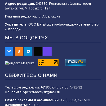
Адрес редакции:
346880, Ростовская область, город
Батайск, ул. М. Горького, 127
В детском саду № 35 дети освоили
Главный редактор:
Л.А.Белоконь
строительные профессии в ходе
спортивного праздника
Учредитель:
ООО Батайское информационное агентство
«Вперёд».
90
07.08.2026
МЫ В СОЦСЕТЯХ
Батайским спортсменам вручили награды
67
08.08.2026
Командовал боем до последнего: герой
СВЯЖИТЕСЬ С НАМИ
Евгений Остапенко
62
05.08.2026
Телефон редакции:
+7
(863)545-07-33,
5-91-32
Эл. почта:
vpered-bataysk@mail.ru
Отдел рекламы и объявлений:
+7 (86354) 5-07-33
Батайчане вышли в финал Всероссийского
Журналисты:
5-91-32