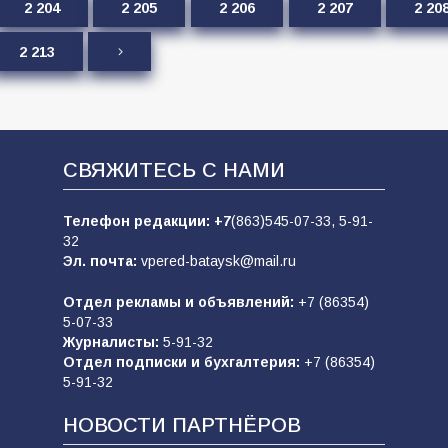
2 204
2 205
2 206
2 207
2 20
2 213
СВЯЖИТЕСЬ С НАМИ
Телефон редакции:
+7
(863)545-07-33,
5-91-
32
Эл. почта:
vpered-bataysk@mail.ru
Отдел рекламы и объявлений:
+7 (86354)
5-07-33
Журналисты:
5-91-32
Отдел подписки и бухгалтерия:
+7 (86354)
5-91-32
НОВОСТИ ПАРТНЁРОВ