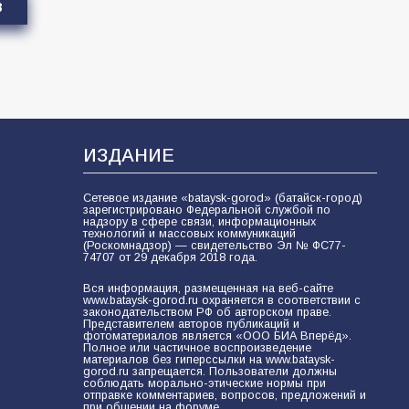
8
ИЗДАНИЕ
Сетевое издание «bataysk-gorod» (батайск-город)
зарегистрировано Федеральной службой по
надзору в сфере связи, информационных
технологий и массовых коммуникаций
(Роскомнадзор) — свидетельство Эл № ФС77-
74707 от 29 декабря 2018 года.
Вся информация, размещенная на веб-сайте
www.bataysk-gorod.ru охраняется в соответствии с
законодательством РФ об авторском праве.
Представителем авторов публикаций и
фотоматериалов является «ООО БИА Вперёд».
Полное или частичное воспроизведение
материалов без гиперссылки на www.bataysk-
gorod.ru запрещается. Пользователи должны
соблюдать морально-этические нормы при
отправке комментариев, вопросов, предложений и
при общении на форуме.