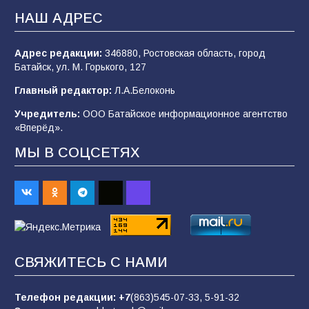
В Батайске продолжаются дорожные работы
НАШ АДРЕС
107
04.08.2026
Адрес редакции:
346880, Ростовская область, город
Батайск, ул. М. Горького, 127
Будет ли мобилизация в России в 2026 году
Главный редактор:
Л.А.Белоконь
после выборов: в Госдуме дали ответ
Учредитель:
ООО Батайское информационное агентство
107
06.08.2026
«Вперёд».
МЫ В СОЦСЕТЯХ
В детском саду № 35 дети освоили
строительные профессии в ходе
спортивного праздника
89
07.08.2026
СВЯЖИТЕСЬ С НАМИ
«Слухами Москву не возьмёшь»: почему
заявления Киева о мобилизации — это
отчаяние, а не разведка
Телефон редакции:
+7
(863)545-07-33,
5-91-32