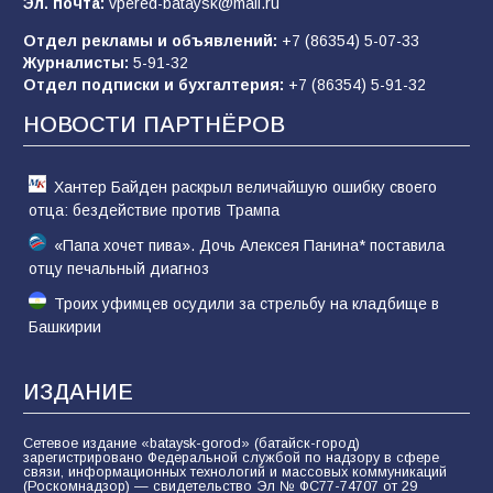
Эл. почта:
vpered-bataysk@mail.ru
83
02.08.2026
Отдел рекламы и объявлений:
+7 (86354) 5-07-33
Журналисты:
5-91-32
Отдел подписки и бухгалтерия:
+7 (86354) 5-91-32
Батайчане вышли в финал Всероссийского
конкурса «Большая перемена»
НОВОСТИ ПАРТНЁРОВ
62
04.08.2026
Хантер Байден раскрыл величайшую ошибку своего
отца: бездействие против Трампа
«Папа хочет пива». Дочь Алексея Панина* поставила
отцу печальный диагноз
Троих уфимцев осудили за стрельбу на кладбище в
Башкирии
ИЗДАНИЕ
Сетевое издание «bataysk-gorod» (батайск-город)
зарегистрировано Федеральной службой по надзору в сфере
связи, информационных технологий и массовых коммуникаций
(Роскомнадзор) — свидетельство Эл № ФС77-74707 от 29