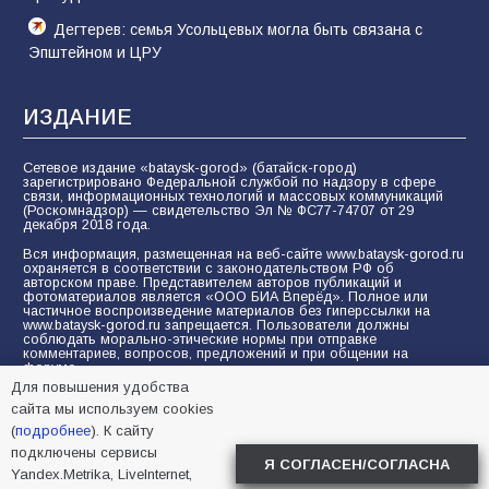
Дегтерев: семья Усольцевых могла быть связана с
Эпштейном и ЦРУ
ИЗДАНИЕ
Сетевое издание «bataysk-gorod» (батайск-город)
зарегистрировано Федеральной службой по надзору в сфере
связи, информационных технологий и массовых коммуникаций
(Роскомнадзор) — свидетельство Эл № ФС77-74707 от 29
декабря 2018 года.
Вся информация, размещенная на веб-сайте www.bataysk-gorod.ru
охраняется в соответствии с законодательством РФ об
авторском праве. Представителем авторов публикаций и
фотоматериалов является «ООО БИА Вперёд». Полное или
частичное воспроизведение материалов без гиперссылки на
www.bataysk-gorod.ru запрещается. Пользователи должны
соблюдать морально-этические нормы при отправке
комментариев, вопросов, предложений и при общении на
форуме.
Для повышения удобства
Политика конфиденциальности и защиты информации
сайта мы используем cookies
Согласие на обработку персональных данных с помощью
(
подробнее
). К сайту
сервисов Yandex.Metrika, LiveInternet, top.mail.ru
подключены сервисы
Я СОГЛАСЕН/СОГЛАСНА
Yandex.Metrika, LiveInternet,
© 2005-2026 БИА «ВПЕРЕД»
16+