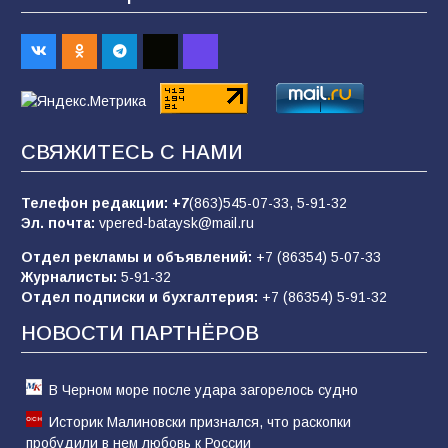
«Слухами Москву не возьмёшь»: почему
заявления Киева о мобилизации — это
отчаяние, а не разведка
81
02.08.2026
СВЯЖИТЕСЬ С НАМИ
Морской квест в детском саду: как
воспитанники спасали Нептуна
Телефон редакции:
+7
(863)545-07-33,
5-91-32
74
01.08.2026
Эл. почта:
vpered-bataysk@mail.ru
Отдел рекламы и объявлений:
+7 (86354) 5-07-33
Журналисты:
5-91-32
В детском саду № 35 дети освоили
Отдел подписки и бухгалтерия:
+7 (86354) 5-91-32
строительные профессии в ходе
спортивного праздника
НОВОСТИ ПАРТНЁРОВ
71
07.08.2026
В Черном море после удара загорелось судно
Историк Малиновски признался, что раскопки
пробудили в нем любовь к России