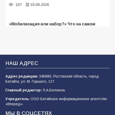
107
03.08.2026
«Мобилизация или набор?» Что на самом
деле происходит в армии России в августе
2026 года
103
03.08.2026
В Батайске продолжаются дорожные работы
НАШ АДРЕС
101
04.08.2026
Адрес редакции:
346880, Ростовская область, город
Батайск, ул. М. Горького, 127
Будет ли мобилизация в России в 2026 году
Главный редактор:
Л.А.Белоконь
после выборов: в Госдуме дали ответ
Учредитель:
ООО Батайское информационное агентство
98
06.08.2026
«Вперёд».
МЫ В СОЦСЕТЯХ