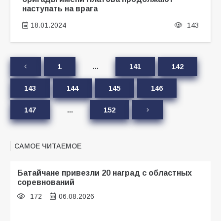
наступать на врага
18.01.2024
143
1
…
141
142
143
144
145
146
147
…
152
САМОЕ ЧИТАЕМОЕ
Батайчане привезли 20 наград с областных
соревнований
172
06.08.2026