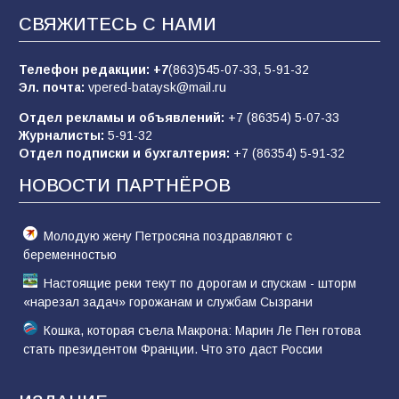
СВЯЖИТЕСЬ С НАМИ
«Слухами Москву не возьмёшь»: почему
заявления Киева о мобилизации — это
отчаяние, а не разведка
Телефон редакции:
+7
(863)545-07-33,
5-91-32
Эл. почта:
vpered-bataysk@mail.ru
83
02.08.2026
Отдел рекламы и объявлений:
+7 (86354) 5-07-33
Журналисты:
5-91-32
Отдел подписки и бухгалтерия:
+7 (86354) 5-91-32
Батайчане вышли в финал Всероссийского
конкурса «Большая перемена»
НОВОСТИ ПАРТНЁРОВ
61
04.08.2026
Молодую жену Петросяна поздравляют с
беременностью
Настоящие реки текут по дорогам и спускам - шторм
«нарезал задач» горожанам и службам Сызрани
Кошка, которая съела Макрона: Марин Ле Пен готова
стать президентом Франции. Что это даст России