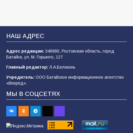
2026 года
107
03.08.2026
В Батайске продолжаются дорожные работы
НАШ АДРЕС
106
04.08.2026
Адрес редакции:
346880, Ростовская область, город
Батайск, ул. М. Горького, 127
Будет ли мобилизация в России в 2026 году
Главный редактор:
Л.А.Белоконь
после выборов: в Госдуме дали ответ
Учредитель:
ООО Батайское информационное агентство
105
06.08.2026
«Вперёд».
МЫ В СОЦСЕТЯХ
В детском саду № 35 дети освоили
строительные профессии в ходе
спортивного праздника
89
07.08.2026