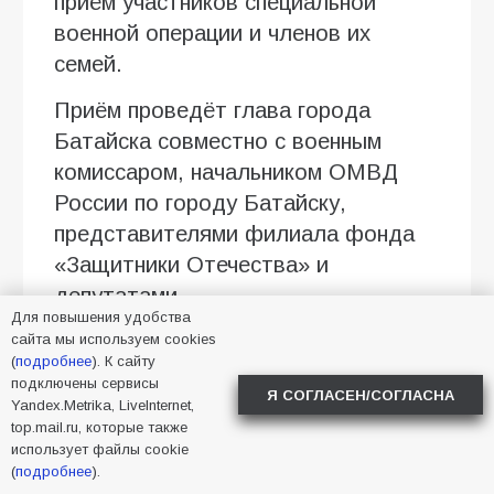
приём участников специальной
военной операции и членов их
семей.
Приём проведёт глава города
Батайска совместно с военным
комиссаром, начальником ОМВД
России по городу Батайску,
представителями филиала фонда
«Защитники Отечества» и
депутатами.
Для повышения удобства
Бойцы и их семьи смогут задать
сайта мы используем cookies
(
подробнее
). К сайту
волнующие вопросы и получить
подключены сервисы
Я СОГЛАСЕН/СОГЛАСНА
необходимую помощь.
Yandex.Metrika, LiveInternet,
top.mail.ru, которые также
Предварительная запись
использует файлы cookie
(
подробнее
).
обязательна.