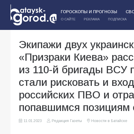
ГОРОСКОПЫ И ПРОГНОЗЫ
СВ
О САЙТЕ
РЕКЛАМА
ПОДПИСКА
Экипажи двух украинск
«Призраки Киева» расс
из 110-й бригады ВСУ 
стали рисковать и вход
российских ПВО и отр
попавшимся позициям 
11.01.2023
Редакция Газеты
Новости в Батайске