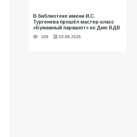
В библиотеке имени И.С.
Тургенева прошёл мастер-класс
«Бумажный парашют» ко Дню ВДВ
109
03.08.2026
«Мобилизация или набор?» Что на
самом деле происходит в армии
России в августе 2026 года
107
03.08.2026
В Батайске продолжаются
дорожные работы
106
04.08.2026