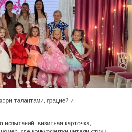
юри талантами, грацией и
о испытаний: визитная карточка,
номер, где конкурсантки читали стихи,