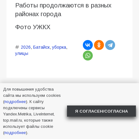
Работы продолжаются в разных
районах города
Фото УЖКХ
2026
,
Батайск
,
уборка
,
улицы
Для повышения удобства
сайта мы используем cookies
Учитель из Батайска
(
подробнее
). К сайту
вернулся с форума
подключены сервисы
Я СОГЛАСЕН/СОГЛАСНА
Yandex.Metrika, LiveInternet,
молодых педагогов
top.mail.ru, которые также
использует файлы cookie
05.08.2026
Алена Васнецова
(
подробнее
).
Новости в Батайске
26