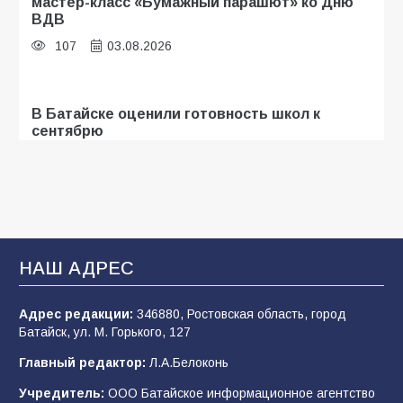
мастер-класс «Бумажный парашют» ко Дню
ВДВ
107
03.08.2026
В Батайске оценили готовность школ к
сентябрю
106
31.07.2026
Батайские школьники стали частью
образовательного кластера
НАШ АДРЕС
106
05.08.2026
Адрес редакции:
346880, Ростовская область, город
Батайск, ул. М. Горького, 127
«Мобилизация или набор?» Что на самом
деле происходит в армии России в августе
Главный редактор:
Л.А.Белоконь
2026 года
Учредитель:
ООО Батайское информационное агентство
101
03.08.2026