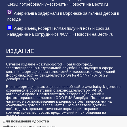
СИЗО потребовали ужесточить - Новости на Вести.ru
Американца задержали в Воронеже за пьяный дебош в
поезде
Американец Роберт Гилман получил новый срок за
нападение на сотрудников ФСИН - Новости на Вести.ru
ИЗДАНИЕ
Сетевое издание «bataysk-gorod» (батайск-город)
зарегистрировано Федеральной службой по надзору в сфере
связи, информационных технологий и массовых коммуникаций
(Роскомнадзор) — свидетельство Эл № ФС77-74707 от 29
декабря 2018 года.
Вся информация, размещенная на веб-сайте www.bataysk-gorod.ru
охраняется в соответствии с законодательством РФ об
авторском праве. Представителем авторов публикаций и
фотоматериалов является «ООО БИА Вперёд». Полное или
частичное воспроизведение материалов без гиперссылки на
www.bataysk-gorod.ru запрещается. Пользователи должны
соблюдать морально-этические нормы при отправке
комментариев, вопросов, предложений и при общении на
форуме.
Для повышения удобства
Политика конфиденциальности и защиты информации
сайта мы используем cookies