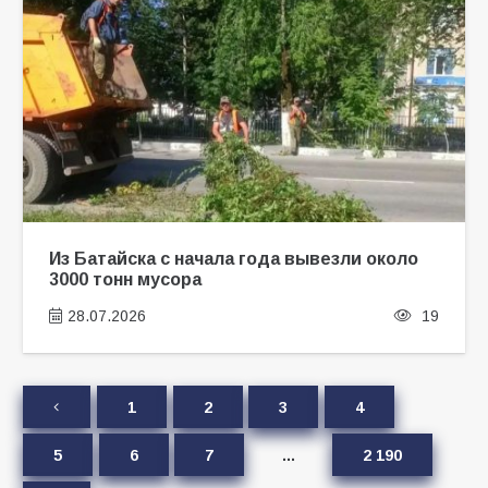
Из Батайска с начала года вывезли около
3000 тонн мусора
28.07.2026
19
1
2
3
4
5
6
7
…
2 190