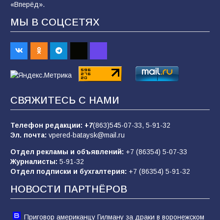
«Вперёд».
МЫ В СОЦСЕТЯХ
В Батайске продолжаются дорожные работы
98
04.08.2026
«Пургу нести — не поля переходить»: почему
заявления о мобилизации — это
СВЯЖИТЕСЬ С НАМИ
пропагандистский вброс
85
01.08.2026
Телефон редакции:
+7
(863)545-07-33,
5-91-32
Эл. почта:
vpered-bataysk@mail.ru
Отдел рекламы и объявлений:
+7 (86354) 5-07-33
«Слухами Москву не возьмёшь»: почему
Журналисты:
5-91-32
заявления Киева о мобилизации — это
Отдел подписки и бухгалтерия:
+7 (86354) 5-91-32
отчаяние, а не разведка
НОВОСТИ ПАРТНЁРОВ
81
02.08.2026
Приговор американцу Гилману за драки в воронежском