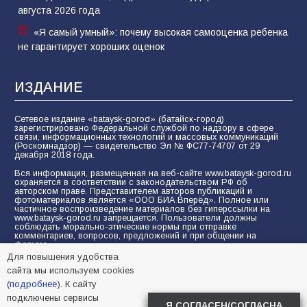
августа 2026 года
«Я самый умный»: почему высокая самооценка ребенка
не гарантирует хороших оценок
ИЗДАНИЕ
Сетевое издание «bataysk-gorod» (батайск-город)
зарегистрировано Федеральной службой по надзору в сфере
связи, информационных технологий и массовых коммуникаций
(Роскомнадзор) — свидетельство Эл № ФС77-74707 от 29
декабря 2018 года.
Вся информация, размещенная на веб-сайте www.bataysk-gorod.ru
охраняется в соответствии с законодательством РФ об
авторском праве. Представителем авторов публикаций и
фотоматериалов является «ООО БИА Вперёд». Полное или
частичное воспроизведение материалов без гиперссылки на
www.bataysk-gorod.ru запрещается. Пользователи должны
соблюдать морально-этические нормы при отправке
комментариев, вопросов, предложений и при общении на
форуме.
Для повышения удобства
Политика конфиденциальности и защиты информации
сайта мы используем cookies
Согласие на обработку персональных данных с помощью
(
подробнее
). К сайту
сервисов Yandex.Metrika, LiveInternet, top.mail.ru
подключены сервисы
Я СОГЛАСЕН/СОГЛАСНА