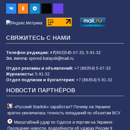
Батайским спортсменам вручили награды
67
08.08.2026
Командовал боем до последнего: герой
СВЯЖИТЕСЬ С НАМИ
Евгений Остапенко
62
05.08.2026
Телефон редакции:
+7
(863)545-07-33,
5-91-32
Эл. почта:
vpered-bataysk@mail.ru
Отдел рекламы и объявлений:
+7 (86354) 5-07-33
Батайчане вышли в финал Всероссийского
Журналисты:
5-91-32
конкурса «Большая перемена»
Отдел подписки и бухгалтерия:
+7 (86354) 5-91-32
62
04.08.2026
НОВОСТИ ПАРТНЁРОВ
«Русский Starlink» заработал? Почему на Украине
кратно увеличилась точность попаданий по объектам ВСУ
Масштабный удар по Одессе и портам на Украине:
Последние новости, подробности об ударах России 9