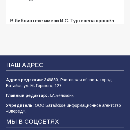
В библиотеке имени И.С. Тургенева прошёл
мастер-класс «Бумажный парашют» ко Дню
ВДВ
109
03.08.2026
В Батайске продолжаются дорожные работы
НАШ АДРЕС
108
04.08.2026
Адрес редакции:
346880, Ростовская область, город
Батайск, ул. М. Горького, 127
В детском саду № 35 дети освоили
Главный редактор:
Л.А.Белоконь
строительные профессии в ходе
спортивного праздника
Учредитель:
ООО Батайское информационное агентство
«Вперёд».
90
07.08.2026
МЫ В СОЦСЕТЯХ