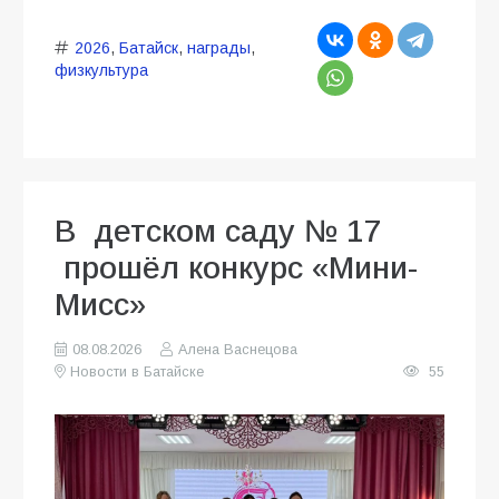
2026
,
Батайск
,
награды
,
физкультура
В детском саду № 17
прошёл конкурс «Мини-
Мисс»
08.08.2026
Алена Васнецова
Новости в Батайске
55