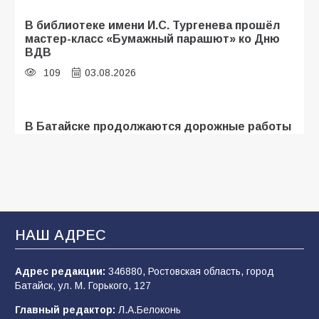
В библиотеке имени И.С. Тургенева прошёл
мастер-класс «Бумажный парашют» ко Дню
ВДВ
109
03.08.2026
В Батайске продолжаются дорожные работы
109
04.08.2026
В детском саду № 35 дети освоили
строительные профессии в ходе
спортивного праздника
НАШ АДРЕС
92
07.08.2026
Адрес редакции:
346880, Ростовская область, город
Батайск, ул. М. Горького, 127
Батайск отмечает День строителя
Главный редактор:
Л.А.Белоконь