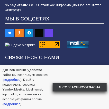
91
09.08.2026
Учредитель:
ООО Батайское информационное агентство
«Вперёд».
МЫ В СОЦСЕТЯХ
Батайским спортсменам вручили награды
74
08.08.2026
Командовал боем до последнего: герой
Евгений Остапенко
СВЯЖИТЕСЬ С НАМИ
65
05.08.2026
Телефон редакции:
+7
(863)545-07-33,
5-91-32
Для повышения удобства
Эл. почта:
vpered-bataysk@mail.ru
сайта мы используем cookies
«Слухи — не указ»: почему разговоры о
(
подробнее
). К сайту
мобилизации не имеют под собой оснований
Отдел рекламы и объявлений:
+7 (86354) 5-07-33
подключены сервисы
Я СОГЛАСЕН/СОГЛАСНА
63
07.08.2026
Журналисты:
5-91-32
Yandex.Metrika, LiveInternet,
Отдел подписки и бухгалтерия:
+7 (86354) 5-91-32
top.mail.ru, которые также
использует файлы cookie
НОВОСТИ ПАРТНЁРОВ
(
подробнее
).