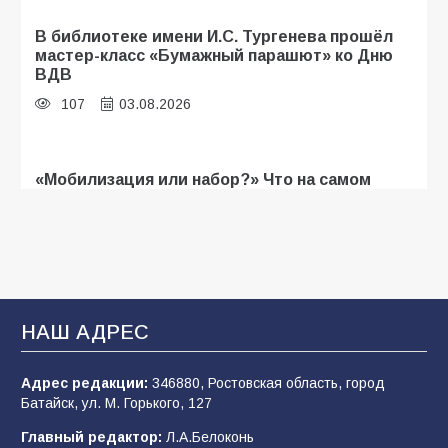
В библиотеке имени И.С. Тургенева прошёл
мастер-класс «Бумажный парашют» ко Дню
ВДВ
107
03.08.2026
«Мобилизация или набор?» Что на самом
деле происходит в армии России в августе
2026 года
107
03.08.2026
В Батайске продолжаются дорожные работы
НАШ АДРЕС
104
04.08.2026
Адрес редакции:
346880, Ростовская область, город
Батайск, ул. М. Горького, 127
Будет ли мобилизация в России в 2026 году
Главный редактор:
Л.А.Белоконь
после выборов: в Госдуме дали ответ