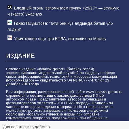
Бледный огонь: вспоминаем группу «25/17» — великую
и (часто) ужасную
Гөлназ Нәүмәтова: “Әти-әни күз алдында батып үлә
яздым”
Уничтожено еще три БПЛА, летевших на Москву
ИЗДАНИЕ
Сетевое издание «bataysk-gorod» (батайск-город)
зарегистрировано Федеральной службой по надзору в сфере
связи, информационных технологий и массовых коммуникаций
(Роскомнадзор) — свидетельство Эл № ФС77-74707 от 29
декабря 2018 года.
Вся информация, размещенная на веб-сайте www.bataysk-gorod.ru
охраняется в соответствии с законодательством РФ об
авторском праве. Представителем авторов публикаций и
фотоматериалов является «ООО БИА Вперёд». Полное или
частичное воспроизведение материалов без гиперссылки на
www.bataysk-gorod.ru запрещается. Пользователи должны
соблюдать морально-этические нормы при отправке
комментариев, вопросов, предложений и при общении на
форуме.
Для повышения удобства