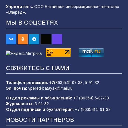
Учредитель:
ООО Батайское информационное агентство
103
06.08.2026
«Вперёд».
МЫ В СОЦСЕТЯХ
В детском саду № 35 дети освоили
строительные профессии в ходе
спортивного праздника
88
07.08.2026
СВЯЖИТЕСЬ С НАМИ
«Слухами Москву не возьмёшь»: почему
заявления Киева о мобилизации — это
отчаяние, а не разведка
Телефон редакции:
+7
(863)545-07-33,
5-91-32
Эл. почта:
vpered-bataysk@mail.ru
83
02.08.2026
Отдел рекламы и объявлений:
+7 (86354) 5-07-33
Журналисты:
5-91-32
Отдел подписки и бухгалтерия:
+7 (86354) 5-91-32
Командовал боем до последнего: герой
Евгений Остапенко
НОВОСТИ ПАРТНЁРОВ
60
05.08.2026