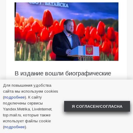
В издание вошли биографические
очерки и личные истории 73
Для повышения удобства
земляков — участников
сайта мы используем cookies
специальной военной операции, не
(
подробнее
). К сайту
подключены сервисы
вернувшихся домой.
Я СОГЛАСЕН/СОГЛАСНА
Yandex.Metrika, LiveInternet,
top.mail.ru, которые также
Инициатором создания издания
использует файлы cookie
выступила Вера Анатольевна
(
подробнее
).