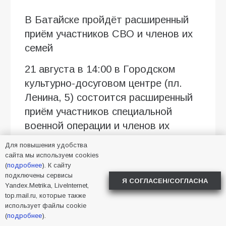
В Батайске пройдёт расширенный
приём участников СВО и членов их
семей
21 августа в 14:00 в Городском
культурно-досуговом центре (пл.
Ленина, 5) состоится расширенный
приём участников специальной
военной операции и членов их
семей.
Для повышения удобства
сайта мы используем cookies
Приём проведёт глава города
(
подробнее
). К сайту
Батайска совместно с военным
подключены сервисы
Я СОГЛАСЕН/СОГЛАСНА
Yandex.Metrika, LiveInternet,
комиссаром, начальником ОМВД
top.mail.ru, которые также
России по городу Батайску,
использует файлы cookie
(
подробнее
).
представителями филиала фонда