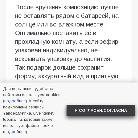
После вручения композицию лучше
не оставлять рядом с батареей, на
солнце или во влажном месте.
Оптимально поставить ее в
прохладную комнату, а если зефир
упакован индивидуально, не
вскрывать упаковку до чаепития.
Так подарок дольше сохранит
форму, аккуратный вид и приятную
текстуру.
Для повышения удобства
сайта мы используем cookies
Реклама. ООО «ФЛАУВАУ», ОГРН
(
подробнее
). К сайту
1207700263198, ИНН 9702020445,
подключены сервисы
Я СОГЛАСЕН/СОГЛАСНА
Yandex.Metrika, LiveInternet,
erid:2SDnjcyq3kf
top.mail.ru, которые также
использует файлы cookie
(
подробнее
).
2026
,
Батайск