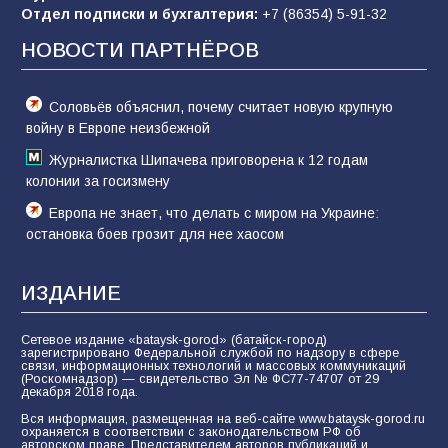
Отдел подписки и бухгалтерия:
+7 (86354) 5-91-32
Морской квест в детском саду: как
воспитанники спасали Нептуна
НОВОСТИ ПАРТНЁРОВ
74
01.08.2026
Соловьёв объяснил, почему считает новую крупную
войну в Европе неизбежной
Журналистка Шипачева приговорена к 12 годам
колонии за госизмену
Европа не знает, что делать с миром на Украине:
остановка боев грозит для нее хаосом
ИЗДАНИЕ
Сетевое издание «bataysk-gorod» (батайск-город)
зарегистрировано Федеральной службой по надзору в сфере
связи, информационных технологий и массовых коммуникаций
(Роскомнадзор) — свидетельство Эл № ФС77-74707 от 29
декабря 2018 года.
Вся информация, размещенная на веб-сайте www.bataysk-gorod.ru
охраняется в соответствии с законодательством РФ об
авторском праве. Представителем авторов публикаций и