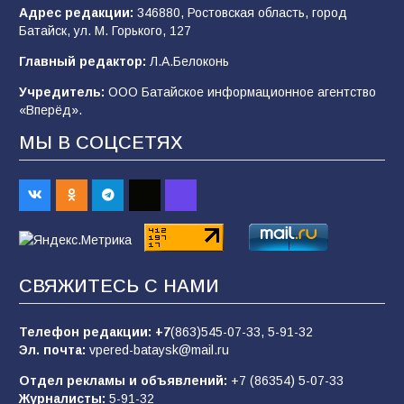
Адрес редакции:
346880, Ростовская область, город
Батайск, ул. М. Горького, 127
Будет ли мобилизация в России в 2026 году
Главный редактор:
Л.А.Белоконь
после выборов: в Госдуме дали ответ
Учредитель:
ООО Батайское информационное агентство
98
06.08.2026
«Вперёд».
МЫ В СОЦСЕТЯХ
«Пургу нести — не поля переходить»: почему
заявления о мобилизации — это
пропагандистский вброс
85
01.08.2026
СВЯЖИТЕСЬ С НАМИ
«Слухами Москву не возьмёшь»: почему
заявления Киева о мобилизации — это
отчаяние, а не разведка
Телефон редакции:
+7
(863)545-07-33,
5-91-32
Эл. почта:
vpered-bataysk@mail.ru
81
02.08.2026
Отдел рекламы и объявлений:
+7 (86354) 5-07-33
Журналисты:
5-91-32