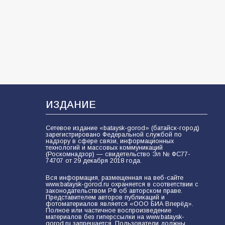
«Мобилизация или набор?» Что на
самом деле происходит в армии
России в августе 2026 года
103
03.08.2026
В Батайске продолжаются
дорожные работы
101
04.08.2026
ИЗДАНИЕ
Сетевое издание «bataysk-gorod» (батайск-город)
зарегистрировано Федеральной службой по
Будет ли мобилизация в России в
надзору в сфере связи, информационных
технологий и массовых коммуникаций
2026 году после выборов: в
(Роскомнадзор) — свидетельство Эл № ФС77-
Госдуме дали ответ
74707 от 29 декабря 2018 года.
98
06.08.2026
Вся информация, размещенная на веб-сайте
www.bataysk-gorod.ru охраняется в соответствии с
законодательством РФ об авторском праве.
Представителем авторов публикаций и
фотоматериалов является «ООО БИА Вперёд».
Полное или частичное воспроизведение
«Слухами Москву не возьмёшь»:
материалов без гиперссылки на www.bataysk-
почему заявления Киева о
gorod.ru запрещается. Пользователи должны