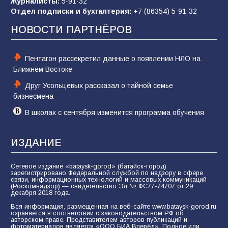
Журналисты:
5-91-32
Отдел подписки и бухгалтерия:
+7 (86354) 5-91-32
Командовал боем до последнего: герой
Евгений Остапенко
НОВОСТИ ПАРТНЁРОВ
59
05.08.2026
Пентагон рассекретил данные о появлении НЛО на
Ближнем Востоке
Друг Усольцевых рассказал о тайной семье
бизнесмена
В школах с сентября изменится программа обучения
ИЗДАНИЕ
Сетевое издание «bataysk-gorod» (батайск-город)
зарегистрировано Федеральной службой по надзору в сфере
связи, информационных технологий и массовых коммуникаций
(Роскомнадзор) — свидетельство Эл № ФС77-74707 от 29
декабря 2018 года.
Вся информация, размещенная на веб-сайте www.bataysk-gorod.ru
охраняется в соответствии с законодательством РФ об
авторском праве. Представителем авторов публикаций и
фотоматериалов является «ООО БИА Вперёд». Полное или