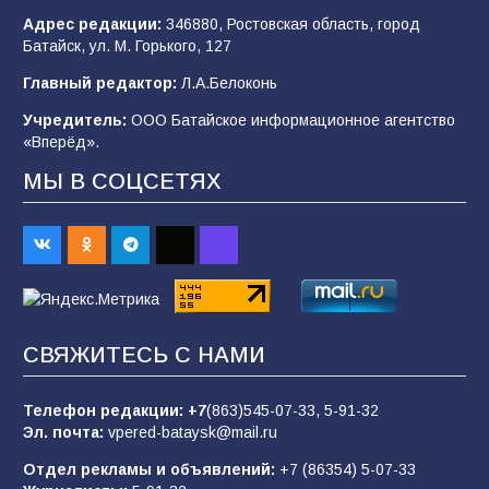
Адрес редакции:
346880, Ростовская область, город
Батайск, ул. М. Горького, 127
Будет ли мобилизация в России в 2026 году
Главный редактор:
Л.А.Белоконь
после выборов: в Госдуме дали ответ
Учредитель:
ООО Батайское информационное агентство
99
06.08.2026
«Вперёд».
МЫ В СОЦСЕТЯХ
В детском саду № 35 дети освоили
строительные профессии в ходе
спортивного праздника
85
07.08.2026
СВЯЖИТЕСЬ С НАМИ
«Слухами Москву не возьмёшь»: почему
заявления Киева о мобилизации — это
отчаяние, а не разведка
Телефон редакции:
+7
(863)545-07-33,
5-91-32
Эл. почта:
vpered-bataysk@mail.ru
81
02.08.2026
Отдел рекламы и объявлений:
+7 (86354) 5-07-33