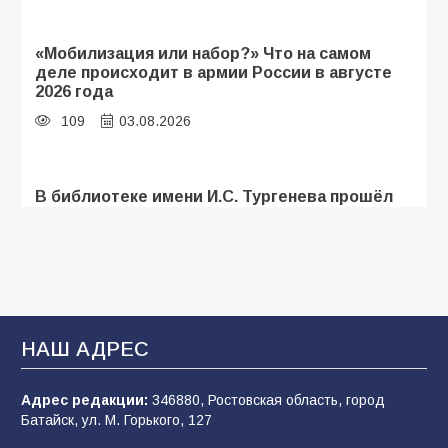
«Мобилизация или набор?» Что на самом
деле происходит в армии России в августе
2026 года
109
03.08.2026
В библиотеке имени И.С. Тургенева прошёл
мастер-класс «Бумажный парашют» ко Дню
ВДВ
109
03.08.2026
В Батайске продолжаются дорожные работы
НАШ АДРЕС
108
04.08.2026
Адрес редакции:
346880, Ростовская область, город
Батайск, ул. М. Горького, 127
В детском саду № 35 дети освоили