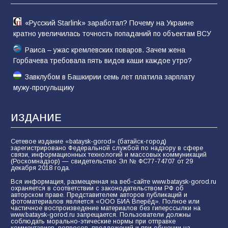
«Русский Starlink» заработал? Почему на Украине
кратно увеличилась точность попаданий по объектам ВСУ
Раиса – ужас кремлевских поваров. Зачем жена
Горбачева требовала пять видов каши каждое утро?
Завклубом в Башкирии семь лет платила зарплату
мужу-прогульщику
ИЗДАНИЕ
Сетевое издание «bataysk-gorod» (батайск-город)
зарегистрировано Федеральной службой по надзору в сфере
связи, информационных технологий и массовых коммуникаций
(Роскомнадзор) — свидетельство Эл № ФС77-74707 от 29
декабря 2018 года.
Вся информация, размещенная на веб-сайте www.bataysk-gorod.ru
охраняется в соответствии с законодательством РФ об
авторском праве. Представителем авторов публикаций и
фотоматериалов является «ООО БИА Вперёд». Полное или
частичное воспроизведение материалов без гиперссылки на
www.bataysk-gorod.ru запрещается. Пользователи должны
соблюдать морально-этические нормы при отправке
комментариев, вопросов, предложений и при общении на