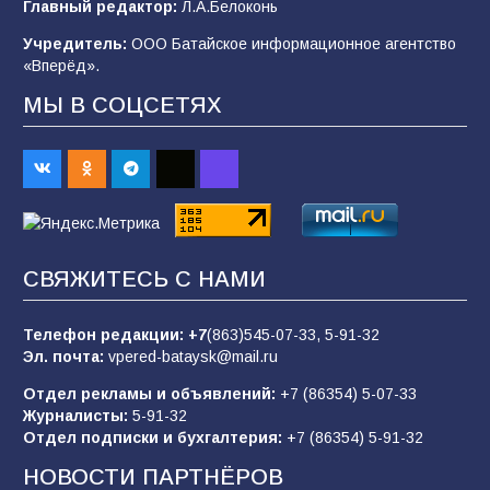
Главный редактор:
Л.А.Белоконь
строительные профессии в ходе
спортивного праздника
Учредитель:
ООО Батайское информационное агентство
«Вперёд».
91
07.08.2026
МЫ В СОЦСЕТЯХ
Батайским спортсменам вручили награды
67
08.08.2026
Батайчане вышли в финал Всероссийского
СВЯЖИТЕСЬ С НАМИ
конкурса «Большая перемена»
62
04.08.2026
Телефон редакции:
+7
(863)545-07-33,
5-91-32
Эл. почта:
vpered-bataysk@mail.ru
Отдел рекламы и объявлений:
+7 (86354) 5-07-33
Командовал боем до последнего: герой
Журналисты:
5-91-32
Евгений Остапенко
Отдел подписки и бухгалтерия:
+7 (86354) 5-91-32
62
05.08.2026
НОВОСТИ ПАРТНЁРОВ