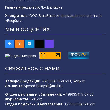
Будет ли мобилизация в России в 2026 году
Главный редактор:
Л.А.Белоконь
после выборов: в Госдуме дали ответ
Учредитель:
ООО Батайское информационное агентство
98
06.08.2026
«Вперёд».
МЫ В СОЦСЕТЯХ
«Слухами Москву не возьмёшь»: почему
заявления Киева о мобилизации — это
отчаяние, а не разведка
81
02.08.2026
СВЯЖИТЕСЬ С НАМИ
Морской квест в детском саду: как
воспитанники спасали Нептуна
Телефон редакции:
+7
(863)545-07-33,
5-91-32
74
01.08.2026
Эл. почта:
vpered-bataysk@mail.ru
Отдел рекламы и объявлений:
+7 (86354) 5-07-33
Журналисты:
5-91-32
В детском саду № 35 дети освоили
Отдел подписки и бухгалтерия:
+7 (86354) 5-91-32
строительные профессии в ходе
спортивного праздника