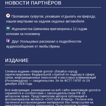
НОВОСТИ ПАРТНЁРОВ
71
07.08.2026
Пропавших супругов, уехавших отдыхать на природу,
нашли мертвыми на заднем сиденье автомобиля
Журналистка Шипачева приговорена к 12 годам
колонии за госизмену
Друг Усольцевых рассказал о подробностях
аудиосообщения от якобы Ирины
ИЗДАНИЕ
Сетевое издание «bataysk-gorod» (батайск-город)
зарегистрировано Федеральной службой по надзору в сфере
связи, информационных технологий и массовых коммуникаций
(Роскомнадзор) — свидетельство Эл № ФС77-74707 от 29
декабря 2018 года.
Вся информация, размещенная на веб-сайте www.bataysk-gorod.ru
охраняется в соответствии с законодательством РФ об
авторском праве. Представителем авторов публикаций и
фотоматериалов является «ООО БИА Вперёд». Полное или
частичное воспроизведение материалов без гиперссылки на
www.bataysk-gorod.ru запрещается. Пользователи должны