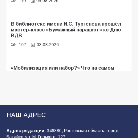
110
05.08.2026
В библиотеке имени И.С. Тургенева прошёл
мастер-класс «Бумажный парашют» ко Дню
ВДВ
107
03.08.2026
«Мобилизация или набор?» Что на самом
деле происходит в армии России в августе
2026 года
103
03.08.2026
В Батайске продолжаются дорожные работы
НАШ АДРЕС
101
04.08.2026
Адрес редакции:
346880, Ростовская область, город
Батайск, ул. М. Горького, 127