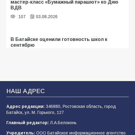
мастер-класс «Бумажный парашют» ко Дню
ВДВ
107
03.08.2026
В Батайске оценили готовность школ к
сентябрю
103
31.07.2026
Батайские школьники стали частью
образовательного кластера
НАШ АДРЕС
100
05.08.2026
Адрес редакции:
346880, Ростовская область, город
Батайск, ул. М. Горького, 127
В Батайске продолжаются дорожные работы
Главный редактор:
Л.А.Белоконь
96
04.08.2026
Учредитель:
ООО Батайское информационное агентство