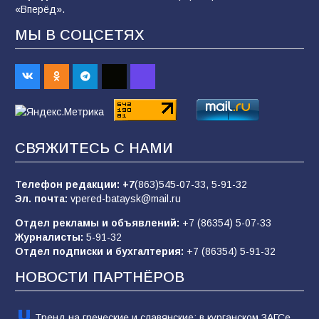
«Вперёд».
«Мобилизация или набор?» Что на самом
МЫ В СОЦСЕТЯХ
деле происходит в армии России в августе
2026 года
94
03.08.2026
«Пургу нести — не поля переходить»: почему
заявления о мобилизации — это
СВЯЖИТЕСЬ С НАМИ
пропагандистский вброс
84
01.08.2026
Телефон редакции:
+7
(863)545-07-33,
5-91-32
Эл. почта:
vpered-bataysk@mail.ru
Отдел рекламы и объявлений:
+7 (86354) 5-07-33
«Слухами Москву не возьмёшь»: почему
Журналисты:
5-91-32
заявления Киева о мобилизации — это
Отдел подписки и бухгалтерия:
+7 (86354) 5-91-32
отчаяние, а не разведка
НОВОСТИ ПАРТНЁРОВ
80
02.08.2026
Тренд на греческие и славянские: в курганском ЗАГСе