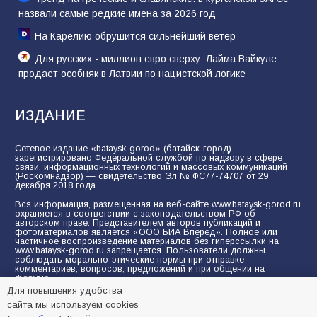
назвали самые редкие имена за 2026 год
На Карелию обрушится сильнейший ветер
Для русских - миллион евро сверху: Лайма Вайкуле
продает особняк в Латвии по нацистской логике
ИЗДАНИЕ
Сетевое издание «bataysk-gorod» (батайск-город)
зарегистрировано Федеральной службой по надзору в сфере
связи, информационных технологий и массовых коммуникаций
(Роскомнадзор) — свидетельство Эл № ФС77-74707 от 29
декабря 2018 года.
Вся информация, размещенная на веб-сайте www.bataysk-gorod.ru
охраняется в соответствии с законодательством РФ об
авторском праве. Представителем авторов публикаций и
фотоматериалов является «ООО БИА Вперёд». Полное или
частичное воспроизведение материалов без гиперссылки на
www.bataysk-gorod.ru запрещается. Пользователи должны
соблюдать морально-этические нормы при отправке
комментариев, вопросов, предложений и при общении на
форуме.
Для повышения удобства
Политика конфиденциальности и защиты информации
сайта мы используем cookies
Согласие на обработку персональных данных с помощью