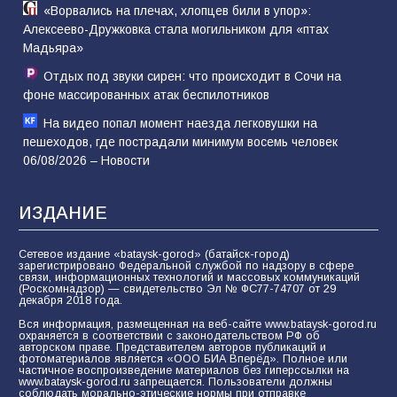
«Ворвались на плечах, хлопцев били в упор»:
Алексеево-Дружковка стала могильником для «птах
Мадьяра»
Отдых под звуки сирен: что происходит в Сочи на
фоне массированных атак беспилотников
На видео попал момент наезда легковушки на
пешеходов, где пострадали минимум восемь человек
06/08/2026 – Новости
ИЗДАНИЕ
Сетевое издание «bataysk-gorod» (батайск-город)
зарегистрировано Федеральной службой по надзору в сфере
связи, информационных технологий и массовых коммуникаций
(Роскомнадзор) — свидетельство Эл № ФС77-74707 от 29
декабря 2018 года.
Вся информация, размещенная на веб-сайте www.bataysk-gorod.ru
охраняется в соответствии с законодательством РФ об
авторском праве. Представителем авторов публикаций и
фотоматериалов является «ООО БИА Вперёд». Полное или
частичное воспроизведение материалов без гиперссылки на
www.bataysk-gorod.ru запрещается. Пользователи должны
соблюдать морально-этические нормы при отправке