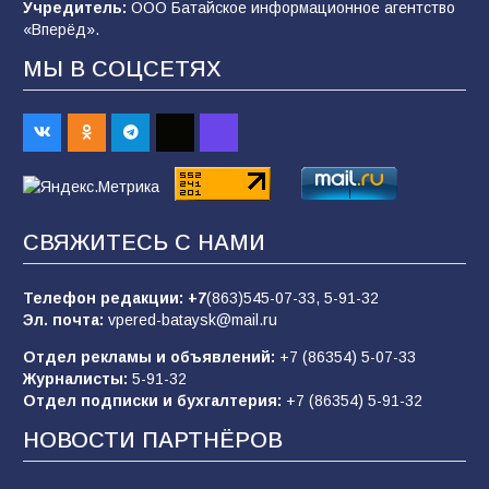
Учредитель:
ООО Батайское информационное агентство
«Вперёд».
МЫ В СОЦСЕТЯХ
«Пургу нести — не поля переходить»: почему
заявления о мобилизации — это
пропагандистский вброс
84
01.08.2026
Батайчане привезли 20 наград с областных
СВЯЖИТЕСЬ С НАМИ
соревнований
82
06.08.2026
Телефон редакции:
+7
(863)545-07-33,
5-91-32
Эл. почта:
vpered-bataysk@mail.ru
Отдел рекламы и объявлений:
+7 (86354) 5-07-33
«Слухами Москву не возьмёшь»: почему
Журналисты:
5-91-32
заявления Киева о мобилизации — это
Отдел подписки и бухгалтерия:
+7 (86354) 5-91-32
отчаяние, а не разведка
НОВОСТИ ПАРТНЁРОВ
80
02.08.2026