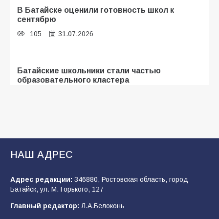
В Батайске оценили готовность школ к
сентябрю
105
31.07.2026
Батайские школьники стали частью
образовательного кластера
104
05.08.2026
«Мобилизация или набор?» Что на самом
деле происходит в армии России в августе
2026 года
НАШ АДРЕС
99
03.08.2026
Адрес редакции:
346880, Ростовская область, город
Батайск, ул. М. Горького, 127
В Батайске продолжаются дорожные работы
Главный редактор:
Л.А.Белоконь
97
04.08.2026