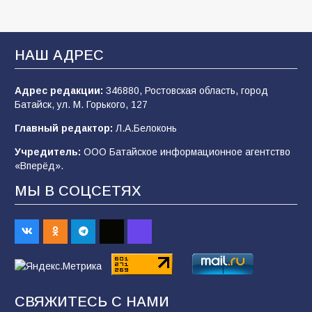
В Батайске оценили готовность школ к
сентябрю
НАШ АДРЕС
106
31.07.2026
Адрес редакции:
346880, Ростовская область, город
Батайск, ул. М. Горького, 127
«Мобилизация или набор?» Что на самом
деле происходит в армии России в августе
Главный редактор:
Л.А.Белоконь
2026 года
Учредитель:
ООО Батайское информационное агентство
101
03.08.2026
«Вперёд».
МЫ В СОЦСЕТЯХ
В Батайске продолжаются дорожные работы
98
04.08.2026
«Пургу нести — не поля переходить»: почему
заявления о мобилизации — это
СВЯЖИТЕСЬ С НАМИ
пропагандистский вброс