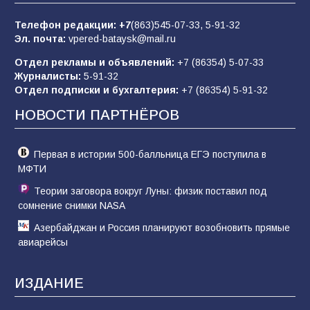
85
01.08.2026
Телефон редакции:
+7
(863)545-07-33,
5-91-32
Эл. почта:
vpered-bataysk@mail.ru
Отдел рекламы и объявлений:
+7 (86354) 5-07-33
«Слухами Москву не возьмёшь»: почему
Журналисты:
5-91-32
заявления Киева о мобилизации — это
Отдел подписки и бухгалтерия:
+7 (86354) 5-91-32
отчаяние, а не разведка
НОВОСТИ ПАРТНЁРОВ
81
02.08.2026
Первая в истории 500-балльница ЕГЭ поступила в
МФТИ
Теории заговора вокруг Луны: физик поставил под
сомнение снимки NASA
Азербайджан и Россия планируют возобновить прямые
авиарейсы
ИЗДАНИЕ