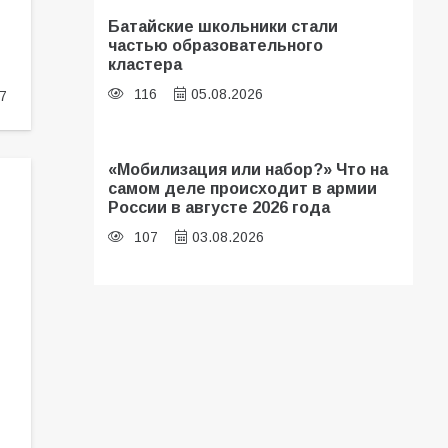
Батайские школьники стали
частью образовательного
кластера
116
05.08.2026
7
«Мобилизация или набор?» Что на
самом деле происходит в армии
России в августе 2026 года
107
03.08.2026
В библиотеке имени И.С.
Тургенева прошёл мастер-класс
«Бумажный парашют» ко Дню ВДВ
107
03.08.2026