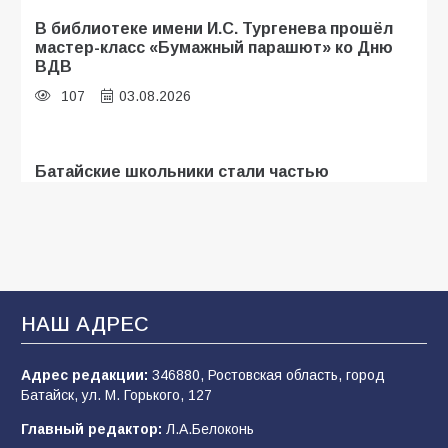
В библиотеке имени И.С. Тургенева прошёл
мастер-класс «Бумажный парашют» ко Дню
ВДВ
107
03.08.2026
Батайские школьники стали частью
образовательного кластера
107
05.08.2026
«Мобилизация или набор?» Что на самом
деле происходит в армии России в августе
НАШ АДРЕС
2026 года
102
03.08.2026
Адрес редакции:
346880, Ростовская область, город
Батайск, ул. М. Горького, 127
Главный редактор:
Л.А.Белоконь
В Батайске продолжаются дорожные работы