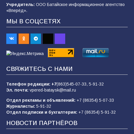
Учредитель:
ООО Батайское информационное агентство
98
04.08.2026
«Вперёд».
МЫ В СОЦСЕТЯХ
«Пургу нести — не поля переходить»: почему
заявления о мобилизации — это
пропагандистский вброс
85
01.08.2026
СВЯЖИТЕСЬ С НАМИ
Будет ли мобилизация в России в 2026 году
после выборов: в Госдуме дали ответ
Телефон редакции:
+7
(863)545-07-33,
5-91-32
85
06.08.2026
Эл. почта:
vpered-bataysk@mail.ru
Отдел рекламы и объявлений:
+7 (86354) 5-07-33
Журналисты:
5-91-32
«Слухами Москву не возьмёшь»: почему
Отдел подписки и бухгалтерия:
+7 (86354) 5-91-32
заявления Киева о мобилизации — это
отчаяние, а не разведка
НОВОСТИ ПАРТНЁРОВ
81
02.08.2026