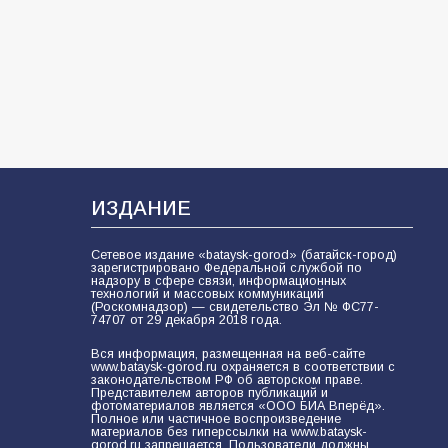
частью образовательного
кластера
104
05.08.2026
«Мобилизация или набор?» Что на
самом деле происходит в армии
России в августе 2026 года
99
03.08.2026
ИЗДАНИЕ
Сетевое издание «bataysk-gorod» (батайск-город)
зарегистрировано Федеральной службой по
В Батайске продолжаются
надзору в сфере связи, информационных
технологий и массовых коммуникаций
дорожные работы
(Роскомнадзор) — свидетельство Эл № ФС77-
74707 от 29 декабря 2018 года.
97
04.08.2026
Вся информация, размещенная на веб-сайте
www.bataysk-gorod.ru охраняется в соответствии с
законодательством РФ об авторском праве.
Представителем авторов публикаций и
«Пургу нести — не поля
фотоматериалов является «ООО БИА Вперёд».
Полное или частичное воспроизведение
переходить»: почему заявления о
материалов без гиперссылки на www.bataysk-
мобилизации — это
gorod.ru запрещается. Пользователи должны