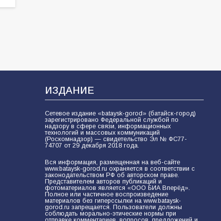
ИЗДАНИЕ
Сетевое издание «bataysk-gorod» (батайск-город)
зарегистрировано Федеральной службой по
надзору в сфере связи, информационных
технологий и массовых коммуникаций
(Роскомнадзор) — свидетельство Эл № ФС77-
74707 от 29 декабря 2018 года.
Вся информация, размещенная на веб-сайте
www.bataysk-gorod.ru охраняется в соответствии с
законодательством РФ об авторском праве.
Представителем авторов публикаций и
фотоматериалов является «ООО БИА Вперёд».
Полное или частичное воспроизведение
материалов без гиперссылки на www.bataysk-
gorod.ru запрещается. Пользователи должны
соблюдать морально-этические нормы при
отправке комментариев, вопросов, предложений и