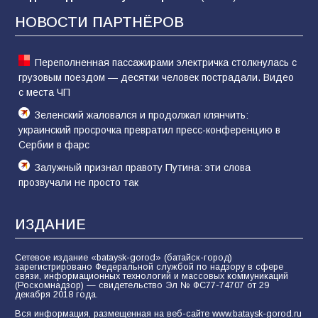
Евгений Остапенко
НОВОСТИ ПАРТНЁРОВ
61
05.08.2026
Переполненная пассажирами электричка столкнулась с
грузовым поездом — десятки человек пострадали. Видео
с места ЧП
Зеленский жаловался и продолжал клянчить:
украинский просрочка превратил пресс-конференцию в
Сербии в фарс
Залужный признал правоту Путина: эти слова
прозвучали не просто так
ИЗДАНИЕ
Сетевое издание «bataysk-gorod» (батайск-город)
зарегистрировано Федеральной службой по надзору в сфере
связи, информационных технологий и массовых коммуникаций
(Роскомнадзор) — свидетельство Эл № ФС77-74707 от 29
декабря 2018 года.
Вся информация, размещенная на веб-сайте www.bataysk-gorod.ru