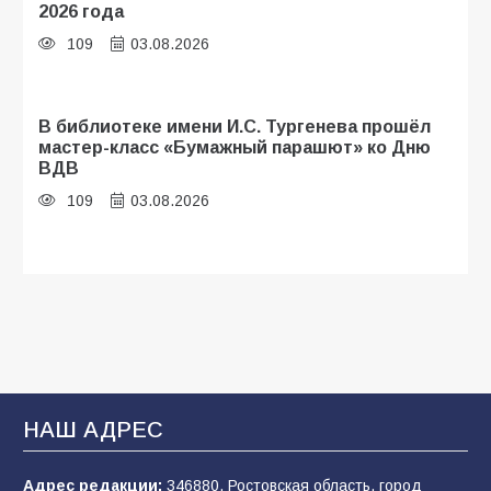
2026 года
109
03.08.2026
В библиотеке имени И.С. Тургенева прошёл
мастер-класс «Бумажный парашют» ко Дню
ВДВ
109
03.08.2026
Будет ли мобилизация в России в 2026 году
после выборов: в Госдуме дали ответ
108
06.08.2026
В Батайске продолжаются дорожные работы
НАШ АДРЕС
107
04.08.2026
Адрес редакции:
346880, Ростовская область, город