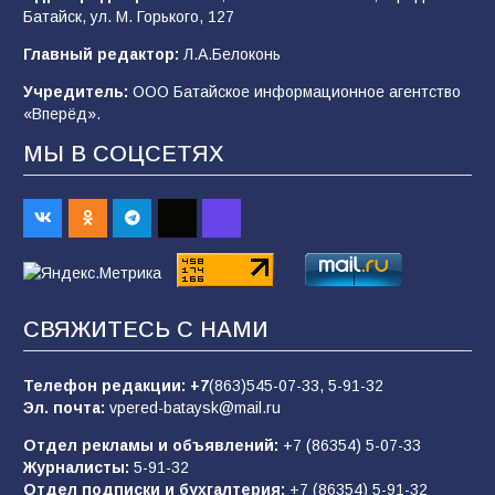
Батайск, ул. М. Горького, 127
В детском саду № 35 дети освоили
Главный редактор:
Л.А.Белоконь
строительные профессии в ходе
спортивного праздника
Учредитель:
ООО Батайское информационное агентство
«Вперёд».
90
07.08.2026
МЫ В СОЦСЕТЯХ
«Слухами Москву не возьмёшь»: почему
заявления Киева о мобилизации — это
отчаяние, а не разведка
83
02.08.2026
СВЯЖИТЕСЬ С НАМИ
Батайчане вышли в финал Всероссийского
конкурса «Большая перемена»
Телефон редакции:
+7
(863)545-07-33,
5-91-32
Эл. почта:
vpered-bataysk@mail.ru
62
04.08.2026
Отдел рекламы и объявлений:
+7 (86354) 5-07-33
Журналисты:
5-91-32
Отдел подписки и бухгалтерия:
+7 (86354) 5-91-32
Командовал боем до последнего: герой