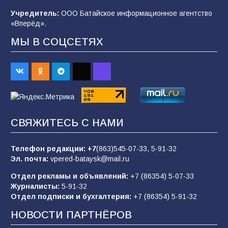
после выборов: в Госдуме дали ответ
Учредитель:
ООО Батайское информационное агентство
98
06.08.2026
«Вперёд».
МЫ В СОЦСЕТЯХ
«Пургу нести — не поля переходить»: почему
заявления о мобилизации — это
пропагандистский вброс
85
01.08.2026
СВЯЖИТЕСЬ С НАМИ
«Слухами Москву не возьмёшь»: почему
заявления Киева о мобилизации — это
отчаяние, а не разведка
Телефон редакции:
+7
(863)545-07-33,
5-91-32
Эл. почта:
vpered-bataysk@mail.ru
81
02.08.2026
Отдел рекламы и объявлений:
+7 (86354) 5-07-33
Журналисты:
5-91-32
Отдел подписки и бухгалтерия:
+7 (86354) 5-91-32
Морской квест в детском саду: как
воспитанники спасали Нептуна
НОВОСТИ ПАРТНЁРОВ
74
01.08.2026