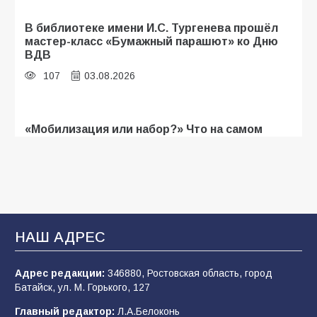
В библиотеке имени И.С. Тургенева прошёл
мастер-класс «Бумажный парашют» ко Дню
ВДВ
107
03.08.2026
«Мобилизация или набор?» Что на самом
деле происходит в армии России в августе
2026 года
103
03.08.2026
В Батайске продолжаются дорожные работы
НАШ АДРЕС
101
04.08.2026
Адрес редакции:
346880, Ростовская область, город
Батайск, ул. М. Горького, 127
Будет ли мобилизация в России в 2026 году
Главный редактор:
Л.А.Белоконь