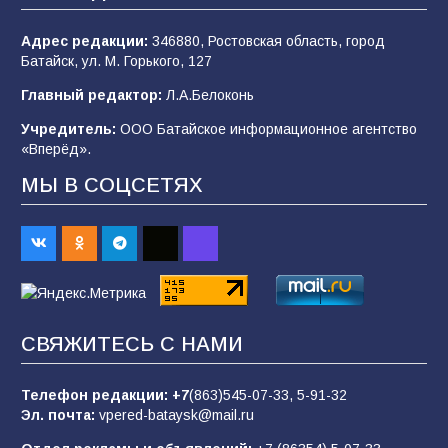
104
04.08.2026
Адрес редакции:
346880, Ростовская область, город
Батайск, ул. М. Горького, 127
Будет ли мобилизация в России в 2026 году
Главный редактор:
Л.А.Белоконь
после выборов: в Госдуме дали ответ
Учредитель:
ООО Батайское информационное агентство
103
06.08.2026
«Вперёд».
МЫ В СОЦСЕТЯХ
В детском саду № 35 дети освоили
строительные профессии в ходе
спортивного праздника
88
07.08.2026
СВЯЖИТЕСЬ С НАМИ
«Слухами Москву не возьмёшь»: почему
заявления Киева о мобилизации — это
отчаяние, а не разведка
Телефон редакции:
+7
(863)545-07-33,
5-91-32
Эл. почта:
vpered-bataysk@mail.ru
83
02.08.2026