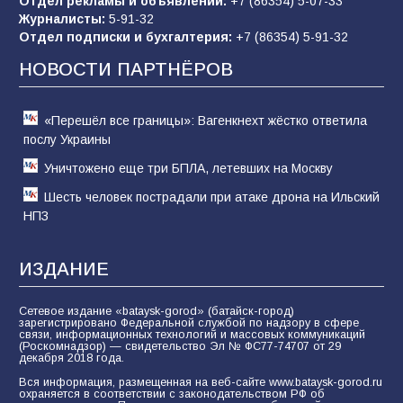
Отдел рекламы и объявлений:
+7 (86354) 5-07-33
Журналисты:
5-91-32
Отдел подписки и бухгалтерия:
+7 (86354) 5-91-32
Командовал боем до последнего: герой
Евгений Остапенко
НОВОСТИ ПАРТНЁРОВ
60
05.08.2026
«Перешёл все границы»: Вагенкнехт жёстко ответила
послу Украины
Уничтожено еще три БПЛА, летевших на Москву
Шесть человек пострадали при атаке дрона на Ильский
НПЗ
ИЗДАНИЕ
Сетевое издание «bataysk-gorod» (батайск-город)
зарегистрировано Федеральной службой по надзору в сфере
связи, информационных технологий и массовых коммуникаций
(Роскомнадзор) — свидетельство Эл № ФС77-74707 от 29
декабря 2018 года.
Вся информация, размещенная на веб-сайте www.bataysk-gorod.ru
охраняется в соответствии с законодательством РФ об