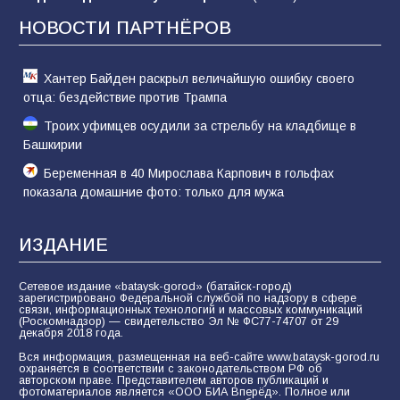
Евгений Остапенко
НОВОСТИ ПАРТНЁРОВ
61
05.08.2026
Хантер Байден раскрыл величайшую ошибку своего
отца: бездействие против Трампа
Троих уфимцев осудили за стрельбу на кладбище в
Башкирии
Беременная в 40 Мирослава Карпович в гольфах
показала домашние фото: только для мужа
ИЗДАНИЕ
Сетевое издание «bataysk-gorod» (батайск-город)
зарегистрировано Федеральной службой по надзору в сфере
связи, информационных технологий и массовых коммуникаций
(Роскомнадзор) — свидетельство Эл № ФС77-74707 от 29
декабря 2018 года.
Вся информация, размещенная на веб-сайте www.bataysk-gorod.ru
охраняется в соответствии с законодательством РФ об
авторском праве. Представителем авторов публикаций и
фотоматериалов является «ООО БИА Вперёд». Полное или