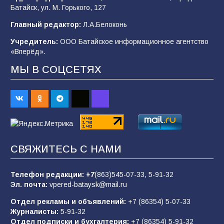
Батайск, ул. М. Горького, 127
В детском саду № 35 дети освоили
Главный редактор:
Л.А.Белоконь
строительные профессии в ходе
спортивного праздника
Учредитель:
ООО Батайское информационное агентство
«Вперёд».
89
07.08.2026
МЫ В СОЦСЕТЯХ
«Слухами Москву не возьмёшь»: почему
заявления Киева о мобилизации — это
отчаяние, а не разведка
83
02.08.2026
СВЯЖИТЕСЬ С НАМИ
Батайчане вышли в финал Всероссийского
конкурса «Большая перемена»
Телефон редакции:
+7
(863)545-07-33,
5-91-32
Эл. почта:
vpered-bataysk@mail.ru
62
04.08.2026
Отдел рекламы и объявлений:
+7 (86354) 5-07-33
Журналисты:
5-91-32
Отдел подписки и бухгалтерия:
+7 (86354) 5-91-32
Командовал боем до последнего: герой