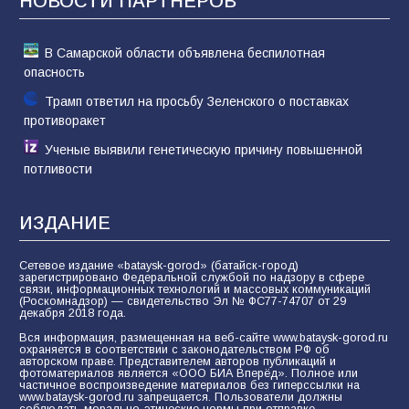
НОВОСТИ ПАРТНЁРОВ
В Самарской области объявлена беспилотная
опасность
Трамп ответил на просьбу Зеленского о поставках
противоракет
Ученые выявили генетическую причину повышенной
потливости
ИЗДАНИЕ
Сетевое издание «bataysk-gorod» (батайск-город)
зарегистрировано Федеральной службой по надзору в сфере
связи, информационных технологий и массовых коммуникаций
(Роскомнадзор) — свидетельство Эл № ФС77-74707 от 29
декабря 2018 года.
Вся информация, размещенная на веб-сайте www.bataysk-gorod.ru
охраняется в соответствии с законодательством РФ об
авторском праве. Представителем авторов публикаций и
фотоматериалов является «ООО БИА Вперёд». Полное или
частичное воспроизведение материалов без гиперссылки на
www.bataysk-gorod.ru запрещается. Пользователи должны
соблюдать морально-этические нормы при отправке