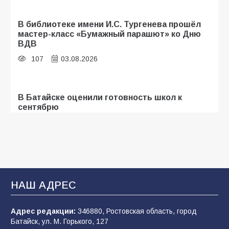
В библиотеке имени И.С. Тургенева прошёл
мастер-класс «Бумажный парашют» ко Дню
ВДВ
107
03.08.2026
В Батайске оценили готовность школ к
сентябрю
106
31.07.2026
Батайские школьники стали частью
образовательного кластера
НАШ АДРЕС
106
05.08.2026
Адрес редакции:
346880, Ростовская область, город
Батайск, ул. М. Горького, 127
«Мобилизация или набор?» Что на самом