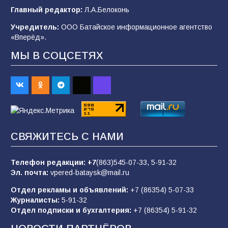
деле происходит в армии России в августе
Главный редактор:
Л.А.Белоконь
2026 года
Учредитель:
ООО Батайское информационное агентство
101
03.08.2026
«Вперёд».
МЫ В СОЦСЕТЯХ
В Батайске продолжаются дорожные работы
98
04.08.2026
«Пургу нести — не поля переходить»: почему
заявления о мобилизации — это
СВЯЖИТЕСЬ С НАМИ
пропагандистский вброс
85
01.08.2026
Телефон редакции:
+7
(863)545-07-33,
5-91-32
Эл. почта:
vpered-bataysk@mail.ru
Отдел рекламы и объявлений:
+7 (86354) 5-07-33
«Слухами Москву не возьмёшь»: почему
Журналисты:
5-91-32
заявления Киева о мобилизации — это
Отдел подписки и бухгалтерия:
+7 (86354) 5-91-32
отчаяние, а не разведка
81
02.08.2026