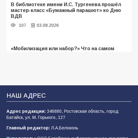
В библиотеке имени И.С. Тургенева прошёл
мастер-класс «Бумажный парашют» ко Дню
ВДВ
107
03.08.2026
«Мобилизация или набор?» Что на самом
деле происходит в армии России в августе
2026 года
103
03.08.2026
В Батайске продолжаются дорожные работы
НАШ АДРЕС
101
04.08.2026
Адрес редакции:
346880, Ростовская область, город
Батайск, ул. М. Горького, 127
Будет ли мобилизация в России в 2026 году
Главный редактор:
Л.А.Белоконь
после выборов: в Госдуме дали ответ