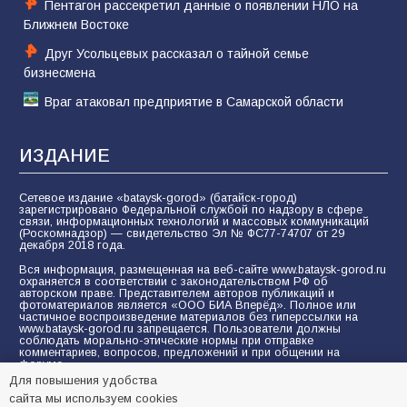
Пентагон рассекретил данные о появлении НЛО на
Ближнем Востоке
Друг Усольцевых рассказал о тайной семье
бизнесмена
Враг атаковал предприятие в Самарской области
ИЗДАНИЕ
Сетевое издание «bataysk-gorod» (батайск-город)
зарегистрировано Федеральной службой по надзору в сфере
связи, информационных технологий и массовых коммуникаций
(Роскомнадзор) — свидетельство Эл № ФС77-74707 от 29
декабря 2018 года.
Вся информация, размещенная на веб-сайте www.bataysk-gorod.ru
охраняется в соответствии с законодательством РФ об
авторском праве. Представителем авторов публикаций и
фотоматериалов является «ООО БИА Вперёд». Полное или
частичное воспроизведение материалов без гиперссылки на
www.bataysk-gorod.ru запрещается. Пользователи должны
соблюдать морально-этические нормы при отправке
комментариев, вопросов, предложений и при общении на
форуме.
Для повышения удобства
Политика конфиденциальности и защиты информации
сайта мы используем cookies