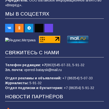
Учредитель:
ООО Батайское информационное агентство
99
06.08.2026
«Вперёд».
МЫ В СОЦСЕТЯХ
«Слухами Москву не возьмёшь»: почему
заявления Киева о мобилизации — это
отчаяние, а не разведка
81
02.08.2026
СВЯЖИТЕСЬ С НАМИ
Морской квест в детском саду: как
воспитанники спасали Нептуна
Телефон редакции:
+7
(863)545-07-33,
5-91-32
74
01.08.2026
Эл. почта:
vpered-bataysk@mail.ru
Отдел рекламы и объявлений:
+7 (86354) 5-07-33
Журналисты:
5-91-32
В детском саду № 35 дети освоили
Отдел подписки и бухгалтерия:
+7 (86354) 5-91-32
строительные профессии в ходе
спортивного праздника
НОВОСТИ ПАРТНЁРОВ
83
07.08.2026