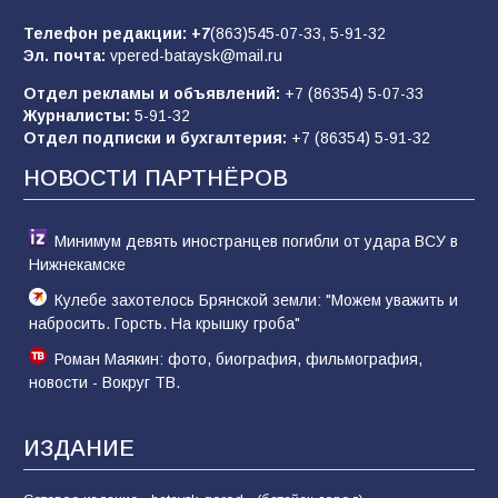
Телефон редакции:
+7
(863)545-07-33,
5-91-32
В библиотеке имени М.Ю. Лермонтова
Эл. почта:
vpered-bataysk@mail.ru
состоялось литературно-творческое
мероприятие для юных читателей «Читаем
Отдел рекламы и объявлений:
+7 (86354) 5-07-33
сказку, рисуем в красках»
68
07.08.2026
Журналисты:
5-91-32
Отдел подписки и бухгалтерия:
+7 (86354) 5-91-32
НОВОСТИ ПАРТНЁРОВ
Минимум девять иностранцев погибли от удара ВСУ в
Нижнекамске
Кулебе захотелось Брянской земли: "Можем уважить и
набросить. Горсть. На крышку гроба"
Роман Маякин: фото, биография, фильмография,
новости - Вокруг ТВ.
ИЗДАНИЕ