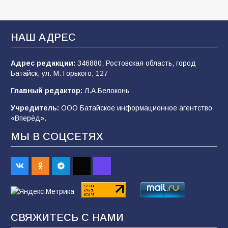
строительные профессии в ходе
спортивного праздника
95
07.08.2026
НАШ АДРЕС
Адрес редакции:
346880, Ростовская область, город
Батайским спортсменам вручили награды
Батайск, ул. М. Горького, 127
79
08.08.2026
Главный редактор:
Л.А.Белоконь
Учредитель:
ООО Батайское информационное агентство
«Вперёд».
«Слухи — не указ»: почему разговоры о
мобилизации не имеют под собой оснований
МЫ В СОЦСЕТЯХ
71
07.08.2026
Командовал боем до последнего: герой
Евгений Остапенко
69
05.08.2026
СВЯЖИТЕСЬ С НАМИ