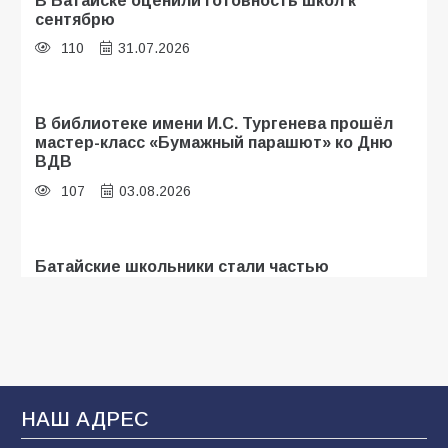
сентябрю
110
31.07.2026
В библиотеке имени И.С. Тургенева прошёл
мастер-класс «Бумажный парашют» ко Дню
ВДВ
107
03.08.2026
Батайские школьники стали частью
образовательного кластера
106
05.08.2026
«Мобилизация или набор?» Что на самом
деле происходит в армии России в августе
НАШ АДРЕС
2026 года