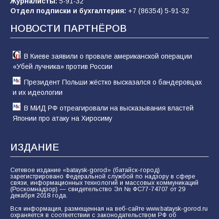
Журналисты:
5-91-32
«Слухами Москву не возьмёшь»: почему
Отдел подписки и бухгалтерия:
+7 (86354) 5-91-32
заявления Киева о мобилизации — это
отчаяние, а не разведка
НОВОСТИ ПАРТНЁРОВ
81
02.08.2026
В Киеве заявили о провале американской операции
«Убей лучника» против России
Президент Польши жёстко высказался о бандеровцах
и их идеологии
В МИД РФ отреагировали на высказывания властей
Японии про атаку на Хиросиму
ИЗДАНИЕ
Сетевое издание «bataysk-gorod» (батайск-город)
зарегистрировано Федеральной службой по надзору в сфере
связи, информационных технологий и массовых коммуникаций
(Роскомнадзор) — свидетельство Эл № ФС77-74707 от 29
декабря 2018 года.
Вся информация, размещенная на веб-сайте www.bataysk-gorod.ru
охраняется в соответствии с законодательством РФ об