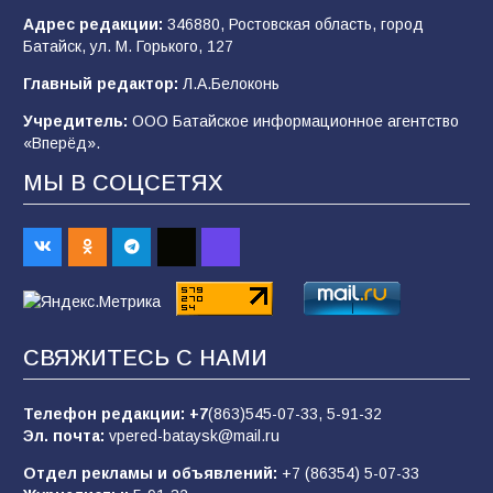
101
03.08.2026
Адрес редакции:
346880, Ростовская область, город
Батайск, ул. М. Горького, 127
Главный редактор:
Л.А.Белоконь
В Батайске продолжаются дорожные работы
Учредитель:
ООО Батайское информационное агентство
98
04.08.2026
«Вперёд».
МЫ В СОЦСЕТЯХ
«Пургу нести — не поля переходить»: почему
заявления о мобилизации — это
пропагандистский вброс
85
01.08.2026
СВЯЖИТЕСЬ С НАМИ
Будет ли мобилизация в России в 2026 году
после выборов: в Госдуме дали ответ
Телефон редакции:
+7
(863)545-07-33,
5-91-32
81
06.08.2026
Эл. почта:
vpered-bataysk@mail.ru
Отдел рекламы и объявлений:
+7 (86354) 5-07-33