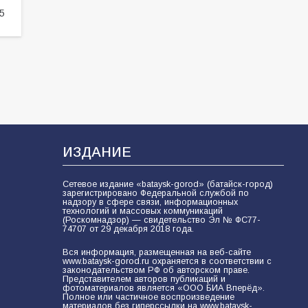
5
ИЗДАНИЕ
Сетевое издание «bataysk-gorod» (батайск-город)
зарегистрировано Федеральной службой по
надзору в сфере связи, информационных
технологий и массовых коммуникаций
(Роскомнадзор) — свидетельство Эл № ФС77-
74707 от 29 декабря 2018 года.
Вся информация, размещенная на веб-сайте
www.bataysk-gorod.ru охраняется в соответствии с
законодательством РФ об авторском праве.
Представителем авторов публикаций и
фотоматериалов является «ООО БИА Вперёд».
Полное или частичное воспроизведение
материалов без гиперссылки на www.bataysk-