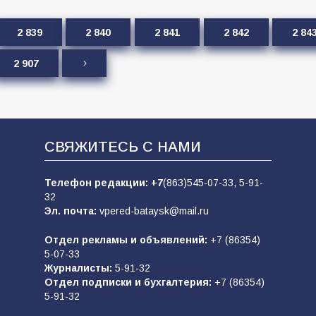
2 839
2 840
2 841
2 842
2 84
2 907
СВЯЖИТЕСЬ С НАМИ
Телефон редакции:
+7
(863)545-07-33,
5-91-
32
Эл. почта:
vpered-bataysk@mail.ru
Отдел рекламы и объявлений:
+7 (86354)
5-07-33
Журналисты:
5-91-32
Отдел подписки и бухгалтерия:
+7 (86354)
5-91-32