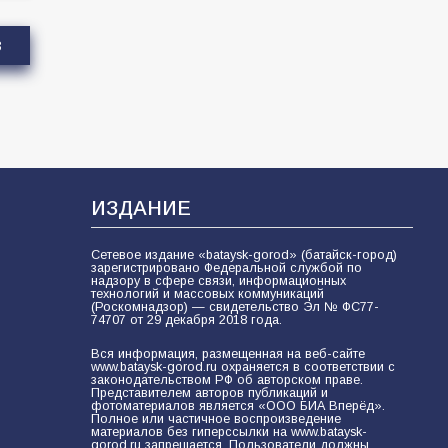
3
ИЗДАНИЕ
Сетевое издание «bataysk-gorod» (батайск-город)
зарегистрировано Федеральной службой по
надзору в сфере связи, информационных
технологий и массовых коммуникаций
(Роскомнадзор) — свидетельство Эл № ФС77-
74707 от 29 декабря 2018 года.
Вся информация, размещенная на веб-сайте
www.bataysk-gorod.ru охраняется в соответствии с
законодательством РФ об авторском праве.
Представителем авторов публикаций и
фотоматериалов является «ООО БИА Вперёд».
Полное или частичное воспроизведение
материалов без гиперссылки на www.bataysk-
gorod.ru запрещается. Пользователи должны