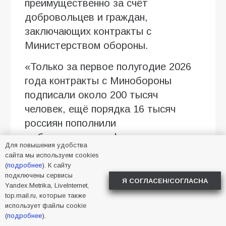
преимущественно за счёт
добровольцев и граждан,
заключающих контракты с
Министерством обороны.
«Только за первое полугодие 2026
года контракты с Минобороны
подписали около 200 тысяч
человек, ещё порядка 16 тысяч
россиян пополнили
добровольческие формирования»,
Для повышения удобства
— сообщил Дмитрий Медведев.
сайта мы используем cookies
(
подробнее
). К сайту
Отдельно зампред Совбеза
подключены сервисы
Я СОГЛАСЕН/СОГЛАСНА
отметил развитие войск
Yandex.Metrika, LiveInternet,
top.mail.ru, которые также
беспилотных систем, где службу
использует файлы cookie
начали около 40 тысяч
(
подробнее
).