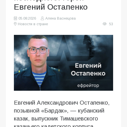
Евгений Остапенко
05.08.2026
Алена Васнецова
Новости в стране
53
Евгений Александрович Остапенко,
позывной «Бардак», — кубанский
казак, выпускник Тимашевского
казачьего кадетского корпуса,