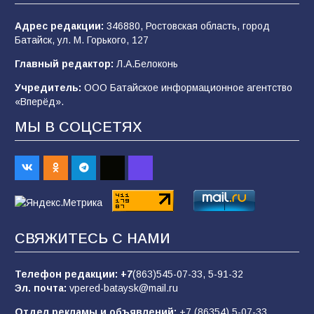
104
04.08.2026
Адрес редакции:
346880, Ростовская область, город
Батайск, ул. М. Горького, 127
Будет ли мобилизация в России в 2026 году
Главный редактор:
Л.А.Белоконь
после выборов: в Госдуме дали ответ
Учредитель:
ООО Батайское информационное агентство
103
06.08.2026
«Вперёд».
МЫ В СОЦСЕТЯХ
В детском саду № 35 дети освоили
строительные профессии в ходе
спортивного праздника
88
07.08.2026
СВЯЖИТЕСЬ С НАМИ
«Слухами Москву не возьмёшь»: почему
заявления Киева о мобилизации — это
отчаяние, а не разведка
Телефон редакции:
+7
(863)545-07-33,
5-91-32
Эл. почта:
vpered-bataysk@mail.ru
83
02.08.2026
Отдел рекламы и объявлений:
+7 (86354) 5-07-33