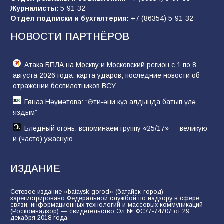
Журналисты:
5-91-32
Отдел подписки и бухгалтерия:
+7 (86354) 5-91-32
Командовал боем до последнего: герой
Евгений Остапенко
НОВОСТИ ПАРТНЁРОВ
60
05.08.2026
Атака БПЛА на Москву и Московский регион с 1 по 8
августа 2026 года: карта ударов, последние новости об
отражении беспилотников ВСУ
Гөлназ Нәүмәтова: “Әти-әни күз алдында батып үлә
яздым”
Бледный огонь: вспоминаем группу «25/17» — великую
и (часто) ужасную
ИЗДАНИЕ
Сетевое издание «bataysk-gorod» (батайск-город)
зарегистрировано Федеральной службой по надзору в сфере
связи, информационных технологий и массовых коммуникаций
(Роскомнадзор) — свидетельство Эл № ФС77-74707 от 29
декабря 2018 года.